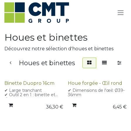
Se rendre au contenu
Houes et binettes
Découvrez notre sélection d'houes et binettes
Houes et binettes
Binette Duopro 16cm
Houe forgée - Œil rond
✔ Large tranchant
✔ Dimensions de l'œil: Ø39-
✔ Outil 2 en 1 : binette et
36mm
râteau
36,30
€
6,45
€