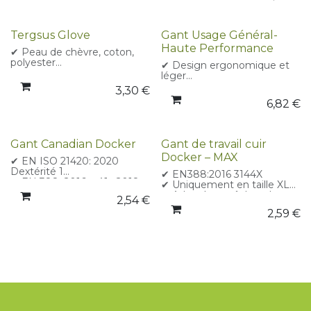
✔ Cuir pleine fleur, polyester,
élastique
✔ Doublure isolante
Tergsus Glove
Gant Usage Général-
insulatex
Haute Performance
✔ Peau de chèvre, coton,
polyester
✔ Design ergonomique et
✔ EN ISO 21420: 2020
léger
✔ EN 388: 2016 + A1 : 2018
✔ Renfort au pouce –
3,30
€
3142X
résistance accrue
6,82
€
✔ Poignet réglable avec
dragonne
✔ Cuir synthétique,
élastique et caoutchouc
Gant Canadian Docker
Gant de travail cuir
✔ Usage polyvalent :
Docker – MAX
convient aux travaux de
✔ EN ISO 21420: 2020
manutention, d’assemblage,
Dextérité 1
✔ EN388:2016 3144X
de bricolage ou de
✔ EN 388: 2016 + A1 : 2018
✔ Uniquement en taille XL
maintenance légère.
4111X
✔ Adapté aux tâches de
2,54
€
✔ Certifié CE
construction, manutention
2,59
€
✔ Cuir Bovin, Coton,
et maçonnerie légère
Caoutchouc