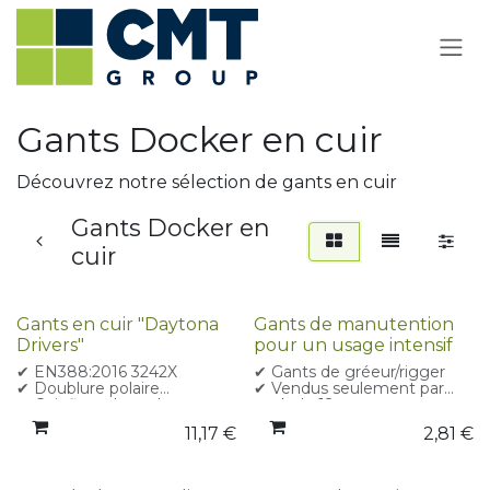
Se rendre au contenu
Gants Docker en cuir
Découvrez notre sélection de gants en cuir
Gants Docker en
cuir
Gants en cuir "Daytona
Gants de manutention
Drivers"
pour un usage intensif
✔ EN388:2016 3242X
✔ Gants de gréeur/rigger
✔ Doublure polaire
✔ Vendus seulement par
✔ Cuir fleur de vachette
pack de 12
✔ EN388 2016 3123X
11,17
€
2,81
€
✔ XL uniquement