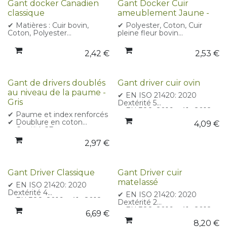
Gant docker Canadien
Gant Docker Cuir
classique
ameublement Jaune -
✔ Matières : Cuir bovin,
✔ Polyester, Coton, Cuir
Coton, Polyester
pleine fleur bovin
✔ EN ISO 21420: 2020
✔ EN ISO 21420: 2020
Dextérité 4
Dextérité 5
2,42
€
2,53
€
✔ EN 388: 2016 + A1 : 2018
✔ EN 388: 2016 + A1 : 2018
2131X
2143X
Gant de drivers doublés
Gant driver cuir ovin
au niveau de la paume -
✔ EN ISO 21420: 2020
Gris
Dextérité 5
✔ EN 388: 2016 + A1 : 2018
✔ Paume et index renforcés
2132X
✔ Doublure en coton
4,09
€
✔ Matière : Cuir pleine fleur
✔ Certifié CE
élastique
✔ EN ISO 21420:2020
2,97
€
(dextérité)
✔ EN 388:2016 + A1:2018
(résistance mécanique)
✔ EN 407:2020 (résistance
Gant Driver Classique
Gant Driver cuir
thermique)
matelassé
✔ EN ISO 21420: 2020
Dextérité 4
✔ EN ISO 21420: 2020
✔ EN 388: 2016 + A1 : 2018
Dextérité 2
3142X
✔ EN 388: 2016 + A1 : 2018
6,69
€
✔ Matières : Cuir, pleine fleur
3142X
8,20
€
élastique
✔ EN 511: 2006 22X