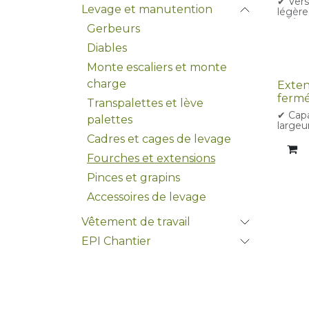
✔ Vers
Levage et manutention
légère
✔ Vers
Gerbeurs
150 kg
✔ Cap
Diables
charge
Monte escaliers et monte
charge
Exten
ferm
Transpalettes et lève
✔ Capa
palettes
largeu
125mm
Cadres et cages de levage
2500k
✔ Acie
Fourches et extensions
finitio
✔ Bloc
Pinces et grapins
✔ Trou
Accessoires de levage
eaux e
d’imma
✔ Con
Vêtement de travail
ISO 13
paire
EPI Chantier