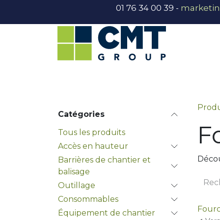
Se rendre au contenu
01 76 34 00 39 -
marketi
Accès en hauteur
Barrières chan
Produ
Catégories
F
Tous les produits
Accès en hauteur
Décou
Barrières de chantier et
balisage
Outillage
Consommables
Four
Équipement de chantier