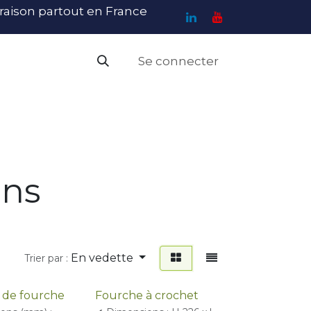
ivraison partout en France
Se connecter
PI
Haute Visibilité
Catalogue
Contact
N
ons
En vedette
Trier par :
 de fourche
Fourche à crochet