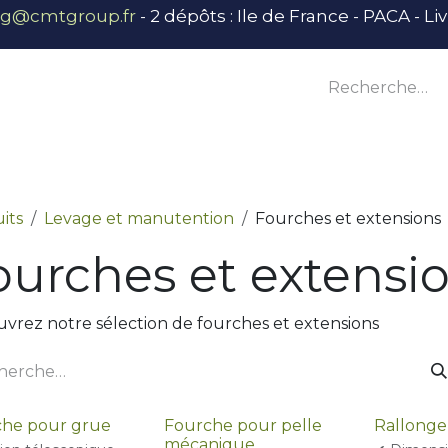
ng@cmtgroup.fr
- 2 dépôts : Ile de France - PACA - L
tier
Outillage
Équipement
Base vie
E
its
Levage et manutention
Fourches et extensions
ourches et extensi
vrez notre sélection de fourches et extensions
che pour grue
Fourche pour pelle
Rallonge
mécanique