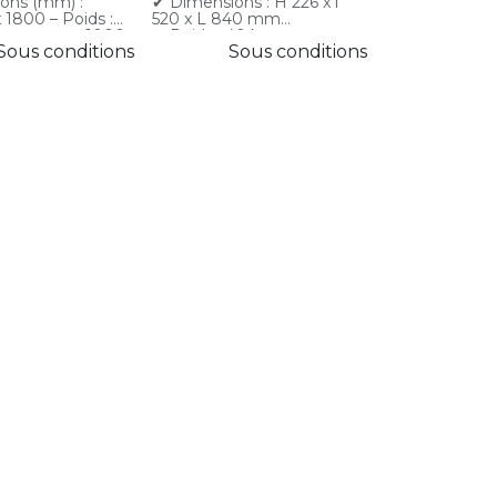
ons (mm) :
✔ Dimensions : H 226 x l
x 1800 – Poids :
520 x L 840 mm
harge max : 1000
✔ Poids : 40 kg
Sous conditions
Sous conditions
✔ Usage : levage et
x 2400 – Poids :
manutention de charges
harge max : 1000
lourdes
 pour renforcer
des fourches
ion robuste pour
té optimale en
ion
ons : chantiers,
logistique,
n industrielle