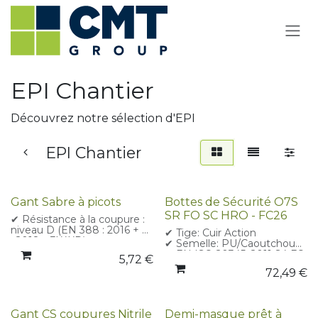
Se rendre au contenu
EPI Chantier
Découvrez notre sélection d'EPI
EPI Chantier
Gant Sabre à picots
Bottes de Sécurité O7S
SR FO SC HRO - FC26
✔ Résistance à la coupure :
niveau D (EN 388 : 2016 + A1
✔ Tige: Cuir Action
: 2018 – 3X4XD)
✔ Semelle: PU/Caoutchouc
✔ Conformes à EN ISO
✔ EN ISO 20345: 2011 S4 FO
5,72
€
21420:2020 – Dextérité 4
CI SR
72,49
€
✔ Protection chaleur de
contact jusqu’à 100°C (EN
407:2020 – X1XXXX)
✔ Paume à picots PVC pour
Gant CS coupures Nitrile
Demi-masque prêt à
une adhérence renforcée,