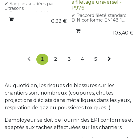
à filetage universel -
✔ Pince-nez réglable avec
✔ Sangles soudées par
rembourrage mousse
P976
ultrasons
✔ Sans métal
✔ Pont nasal réglable avec
✔ Raccord fileté standard
✔ Emballage individuel
rembourrage mousse
DIN conforme EN148-1
0,92
€
✔ Soupape d’expiration
✔ Protection gaz
haute performance
organiques/inorganiques,
✔ Forme coque
103,40
€
SO₂, ammoniac et dérivés
ergonomique
✔ Filtration classe 2 (gaz) et
✔ Vendu en lot de 10
classe 3 (particules)
masques, emballés
✔ Corps léger en ABS,
individuellement pour une
confortable à porter
distribution facile.
✔ Certifié CE – Catégorie III
1
2
3
4
5
✔ Certifications CE – CE-CAT
✔ Normes EN 148 -1
III
✔ EN 14387 Type ABEK
Classe 2
✔ EN 14387 Type P Classe 3
Au quotidien, les risques de blessures sur les
chantiers sont nombreux (coupures, chutes,
projections d'éclats dans métalliques dans les yeux,
respiration de gaz ou poussières toxiques...).
L'employeur se doit de fournir des EPI conformes et
adaptés aux taches effectuées sur les chantiers.