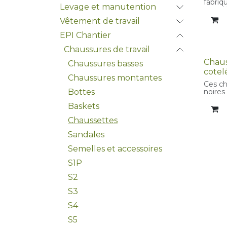
fabriqu
Levage et manutention
recycl
dessus
Vêtement de travail
coutur
techni
EPI Chantier
renfor
d'une 
Chaussures de travail
et d'u
Chaus
élasti
Chaussures basses
soutie
cotel
Chaussures montantes
chaus
Ces ch
égale
noires
Bottes
côtelé
d'exce
ventil
Baskets
une pr
un por
confor
confor
Chaussettes
Sandales
Semelles et accessoires
S1P
S2
S3
S4
S5