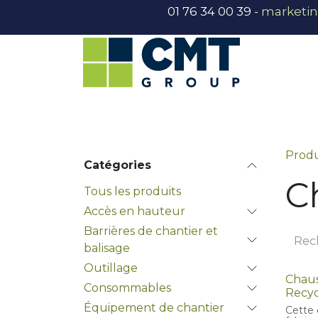
Se rendre au contenu
01 76 34 00 39 -
marketi
Accès en hauteur
Barrières chan
Produ
Catégories
C
Tous les produits
Accès en hauteur
Barrières de chantier et
balisage
Outillage
Chaus
Consommables
Recyc
Équipement de chantier
Cette 