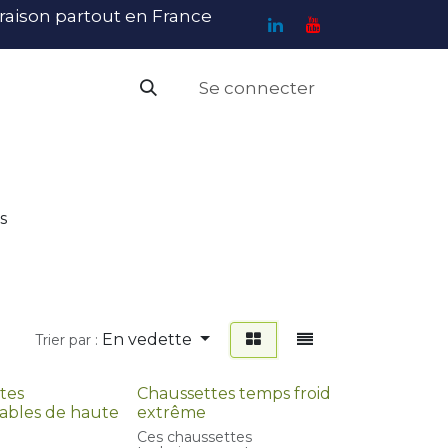
ivraison partout en France
Se connecter
PI
Haute Visibilité
Catalogue
Contact
N
s
En vedette
Trier par :
tes
Chaussettes temps froid
bles de haute
extrême
Ces chaussettes