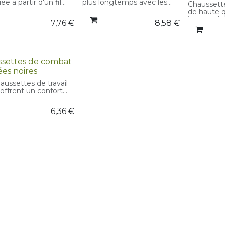
ée à partir d'un fil
plus longtemps avec les
Chaussett
é et présente un
chaussettes Winter Merino
de haute q
 confortable, une
en laine. Conçues pour une
imperméab
7,76
€
8,58
€
e plate et un bout
durabilité optimale, elles
respirante
que. L'ajout d'un
offrent un talon et une
Convient à
cement du talon,
pointe renforcés, une
conditions
semelle matelassée
manchette souple, des
météorolo
ne voûte plantaire
coutures confortables aux
que soit l'a
settes de combat
que améliore le
orteils, une jambe
Ajustemen
n et le confort. La
élastiquée, une semelle
ées noires
évacuation
sette possède
rembourrée et des canaux
canaux de 
aussettes de travail
ment des poignets
de ventilation pour une
le contrôle
 offrent un confort
s et des zones de
aération parfaite.
ption. Elles assurent
ation qui garantissent
otection et un
t doux et
6,36
€
t optimal.
table.