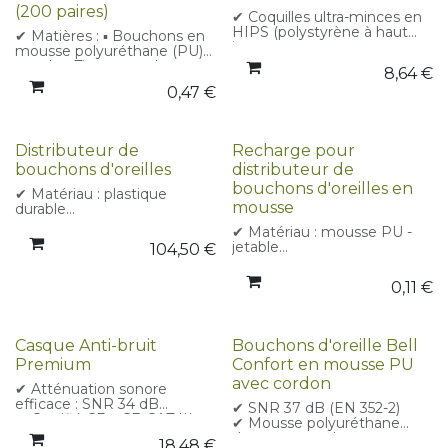
✔ Coque extérieure
(200 paires)
✔ Coquilles ultra-minces en
résistante aux chocs
HIPS (polystyrène à haut
✔ Matières : ▪ Bouchons en
impact
mousse polyuréthane (PU)
✔ Format pliable
souple ▪ Tige et cordon en
8,64
€
✔ Arceau à double broche
PVC
0,47
€
réglable
✔ Atténuation sonore : SNR
✔ Léger pour un port
: 36 dB
prolongé sans gêne
✔ CE – CE-CAT III
✔ Atténuation sonore : SNR
Distributeur de
Recharge pour
25 dB ▪ Norme EN 352-1
Certifié CE – CE-CAT III
bouchons d'oreilles
distributeur de
bouchons d'oreilles en
✔ Matériau : plastique
mousse
durable
✔ Montage : surface plane
✔ Matériau : mousse PU -
ou mural
jetable
104,50
€
✔ Capacité : 500 paires
✔ Atténuation sonore :
incluses (mousse PU) -
haute performance de
Norme : EN 352-2
0,11
€
réduction du bruit (SNR
▪Atténuation sonore : SNR
34dB)
34 dB
✔ Certification : CE et CE-
CAT III
Casque Anti-bruit
Bouchons d'oreille Bell
✔ Conditionnement : boîte
Premium
Confort en mousse PU
de 500 paires, avec
emballages intérieurs
avec cordon
✔ Atténuation sonore
efficace : SNR 34 dB
✔ SNR 37 dB (EN 352-2)
✔ Certifié CE – CE-CAT III
✔ Mousse polyuréthane
✔ Bandeau matelassé en
douce et souple
18,48
€