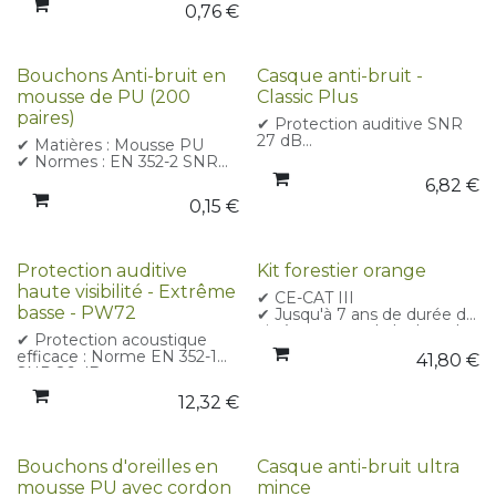
0,76
€
fournie dans un étui
refermable avec instructions
✔ Boîte de rangement
pratique
Bouchons Anti-bruit en
Casque anti-bruit -
✔ Adaptés aux distributeurs
mousse de PU (200
Classic Plus
automatiques
✔ Certifiés CE – CE-CAT III
paires)
✔ Protection auditive SNR
27 dB
✔ Matières : Mousse PU
✔ Conforme à la norme EN
✔ Normes : EN 352-2 SNR
352-1
33dB - CE-CAT III
6,82
€
✔ Léger
0,15
€
✔ Ajustable
✔ Matériaux non-
magnétiques sans nickel ni
métal, adaptés aux
Protection auditive
Kit forestier orange
environnements sensibles.
✔ Certification CE et CE-
haute visibilité - Extrême
✔ CE-CAT III
CAT III
basse - PW72
✔ Jusqu'à 7 ans de durée de
vie à compter de la date de
✔ Protection acoustique
fabrication (tant qu'il n'est
efficace : Norme EN 352-1
41,80
€
pas endommagé)
SNR 26 dB
✔ Matières :ABS, Acier
✔ Certifié CE – CE-CAT III
Inoxydable, Polystyrène
12,32
€
✔ Ajustement personnalisé :
Système de double broche
réglable avec plusieurs
positions
Bouchons d'oreilles en
Casque anti-bruit ultra
✔ Bandeau réfléchissant
mousse PU avec cordon
mince
rembourré