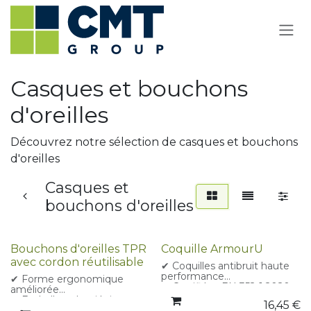
Se rendre au contenu
Casques et bouchons
d'oreilles
Découvrez notre sélection de casques et bouchons
d'oreilles
Casques et
bouchons d'oreilles
Bouchons d'oreilles TPR
Coquille ArmourU
avec cordon réutilisable
✔ Coquilles antibruit haute
performance
✔ Forme ergonomique
✔ Certifiées EN 352-1:2020
améliorée
✔ Indice d'atténuation SNR
✔ Emballage hygiénique
16,45
€
de 30 dB
individuel : Chaque paire est