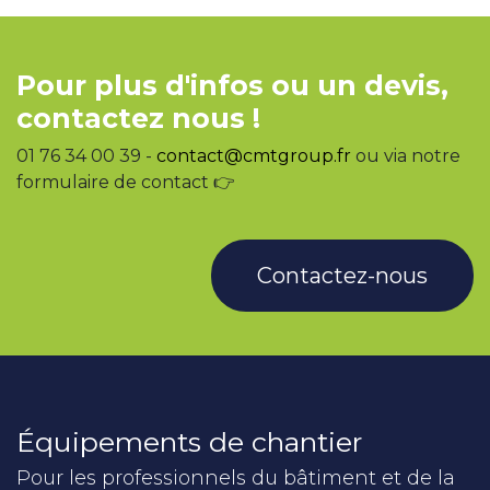
✔ 1 Manche rabattable
multi‑positions avec
commandes intégrées +
plateforme XL rabattable
pour charges volumineuses
Pour plus d'infos ou un devis,
✔ Maniable sur escaliers
(droits, tournants,
contactez nous !
colimaçon) et utilisable
comme chariot sur sol plat
01 76 34 00 39 -
contact@cmtgroup.fr
ou via notre
formulaire de contact 👉
Contactez-nous
Équipements de chantier
Pour les professionnels du bâtiment et de la