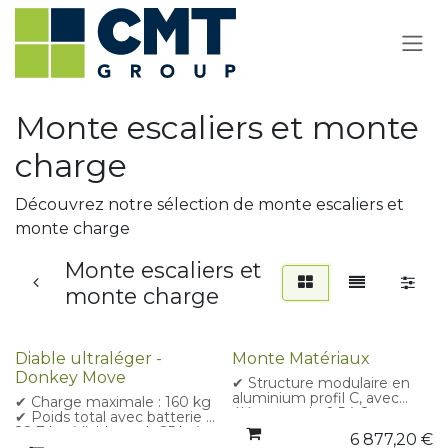
Se rendre au contenu
Monte escaliers et monte
charge
Découvrez notre sélection de monte escaliers et
monte charge
Monte escaliers et
monte charge
Diable ultraléger -
Monte Matériaux
Donkey Move
✔ Structure modulaire en
aluminium profil C, avec
✔ Charge maximale : 160 kg
éléments de 0,5 à 2 m pour
✔ Poids total avec batterie :
hauteur max 24 m
28,7 kg (diable seul : 25 kg)
6 877,20
€
✔ Genouillère réglable de
✔ Roues motorisées