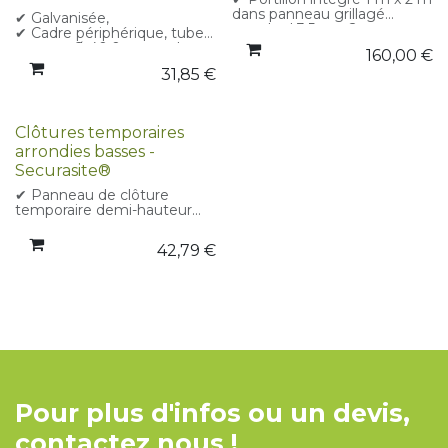
dans panneau grillagé
✔ Galvanisée,
standard 3,5 m x 2 m
✔ Cadre périphérique, tubes
✔ Loquet coulissant
support Ø 40,0 mm, tubes
160,00
€
compatible cadenas/chaîne
horizontaux Ø 26,9 mm.
31,85
€
✔ Installation rapide avec
✔ Hauteur : 2000 mm
supports et raccords de
✔ Largeur : 3450 mm
clôture standard
✔ Poids : 13.5 kg
✔ Idéal pour contrôler les
Clôtures temporaires
accès piétons sur chantiers
et événements
arrondies basses -
✔ Conçue pour un usage
Securasite®
intensif en extérieur
✔ Panneau de clôture
temporaire demi-hauteur
✔ Dessus arrondi
✔ Construction avec tube
42,79
€
supérieur et inférieur
✔ Remplissage en maille
✔ Poids : 11,7 kg
✔ Dimensions : 3500 × 1100
mm
Pour plus d'infos ou un devis,
contactez nous !