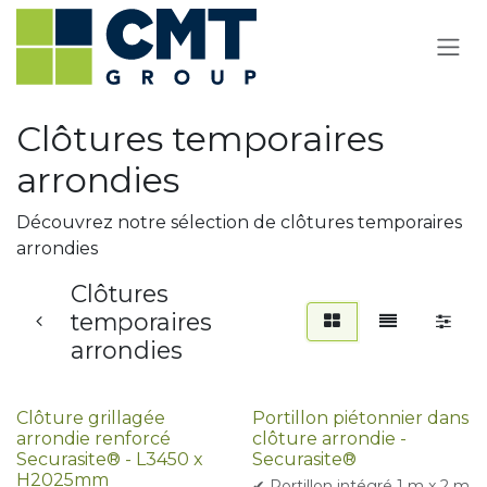
Se rendre au contenu
Clôtures temporaires
arrondies
Découvrez notre sélection de clôtures temporaires
arrondies
Clôtures
temporaires
arrondies
Promotion
Clôture grillagée
Portillon piétonnier dans
arrondie renforcé
clôture arrondie -
Securasite® - L3450 x
Securasite®
H2025mm
✔ Portillon intégré 1 m x 2 m