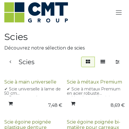
Se rendre au contenu
Scies
Découvrez notre sélection de scies
Scies
Scie à main universelle
Scie à métaux Premium
✔ Scie universelle à lame de
✔ Scie à métaux Premium
50 cm
en acier robuste
✔ Dents trempées par
✔ Manche en aluminium
induction
léger et résistant
7,48
€
8,69
€
✔ Poignée en caoutchouc
✔ Tension de lame réglable
ergonomique
pour une coupe précise
✔ Idéale pour : bois,
✔ Lame de 30 cm pour
contreplaqué, panneaux de
travaux de coupe standard
Scie égoïne poignée
Scie égoïne poignée bi-
fibres/particules, plastique
✔ Conçue pour une
plastique denture
matière pour carreaux
✔ Coupe rapide et précise
utilisation intensive en