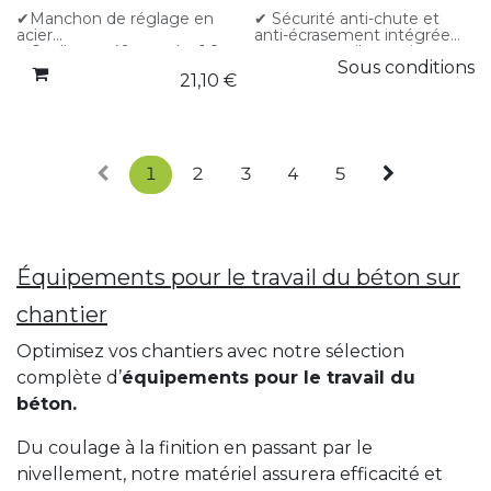
✔Châssis démontable en
plusieurs parties (réparation
✔Manchon de réglage en
✔ Sécurité anti-chute et
facile)
acier
anti-écrasement intégrée
✔Roues gonflables
✔Coulisse ø 49 mm ép. 1,8
pour un travail sans risque ✔
Sous conditions
✔Timon réversible à 2
mm
Conforme à la norme DIN
21,10
€
positions, avec tête
✔Fût ø 56 mm ép. 1,8 mm
EN 1065 pour étais de
interchangeable (attache à
✔Clavette imperdable ø 12
coffrage « libres »
boule en option)
mm
✔ Plage de réglage lisible
directement sur le manchon
✔ Charges admissibles en
fonction de la longueur
1
2
3
4
5
d’extension 4 modèles
disponibles : de 1,58 m à
4,00 m – de 11,5 à 15 kg
Équipements pour le travail du béton sur
chantier
Optimisez vos chantiers avec notre sélection
complète d’
équipements pour le travail du
béton.
Du coulage à la finition en passant par le
nivellement, notre matériel assurera efficacité et