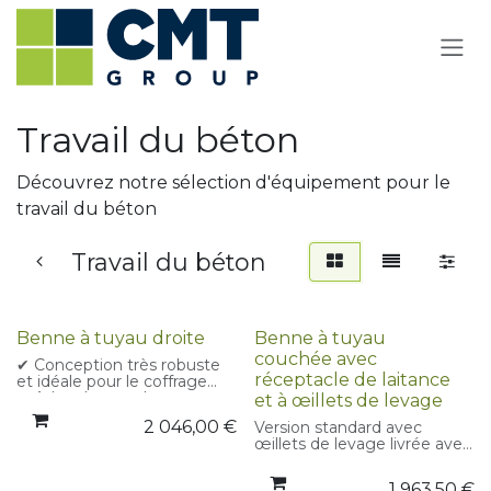
Se rendre au contenu
Travail du béton
Découvrez notre sélection d'équipement pour le
travail du béton
Travail du béton
Promotion
Benne à tuyau droite
Benne à tuyau
couchée avec
✔ Conception très robuste
réceptacle de laitance
et idéale pour le coffrage
✔ Adaptée pour le transport
et à œillets de levage
du béton même liquide
2 046,00
€
Version standard avec
✔ Version standard avec
œillets de levage livrée avec
œillets de levage livrée avec
:
:
✔une corde de 3m
▪ une corde de 3m ▪ 3 m de
1 963,50
€