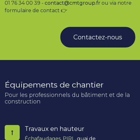
01 76 34 00 39 -
contact@cmtgroup.fr
ou via notre
électromagnétique, niveau
sonore <70 dB (EN 12053),
formulaire de contact 👉
interrupteur de sécurité
"homme mort"
Contactez-nous
Équipements de chantier
Pour les professionnels du bâtiment et de la
construction
Travaux en hauteur
Échafaudages
,
PIRL
, quai de