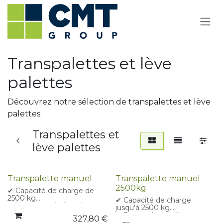
Se rendre au contenu
Transpalettes et lève
palettes
Découvrez notre sélection de transpalettes et lève
palettes
Transpalettes et
lève palettes
Promotion -34% !
Transpalette manuel
Transpalette manuel
2500kg
✔ Capacité de charge de
2500 kg
✔ Capacité de charge
✔ Longueur de fourches
jusqu'à 2500 kg
1150 mm
✔ Pompe hydraulique
327,80
€
✔ Roues directrices et roues
garantie 3 ans