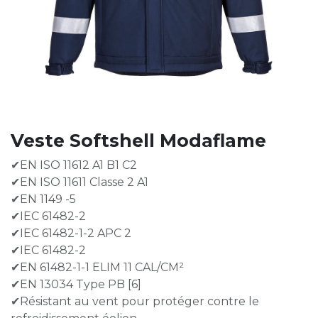
Veste Softshell Modaflame
✔EN ISO 11612 A1 B1 C2
✔EN ISO 11611 Classe 2 A1
✔EN 1149 -5
✔IEC 61482-2
✔IEC 61482-1-2 APC 2
✔IEC 61482-2
✔EN 61482-1-1 ELIM 11 CAL/CM²
✔EN 13034 Type PB [6]
✔Résistant au vent pour protéger contre le