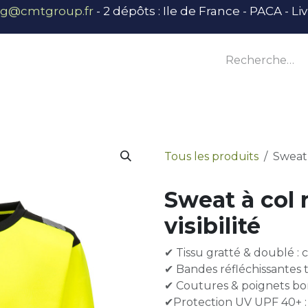
ng@cmtgroup.fr
- 2 dépôts : Ile de France - PACA - L
tier
Outillage
Équipement
Base vie
E
Tous les produits
Sweat 
Sweat à col
visibilité
✔ Tissu gratté & doublé : 
✔ Bandes réfléchissantes
✔ Coutures & poignets bo
✔Protection UV UPF 40+ :