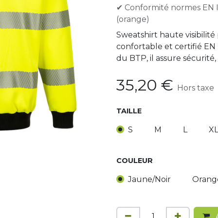
✔ Conformité normes EN I
(orange)
Sweatshirt haute visibilité 
confortable et certifié EN
du BTP, il assure sécurité, 
35,20
€
Hors taxe
TAILLE
S
M
L
X
COULEUR
Jaune/Noir
Orang
A