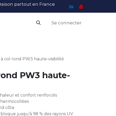
ivraison partout en France
Se connecter
PI
Haute Visibilité
Catalogue
Contact
N
à col rond PW3 haute-visibilité
 rond PW3 haute-
chaleur et confort renforcés
 thermocollées
rd côte
 bloque jusqu’à 98 % des rayons UV