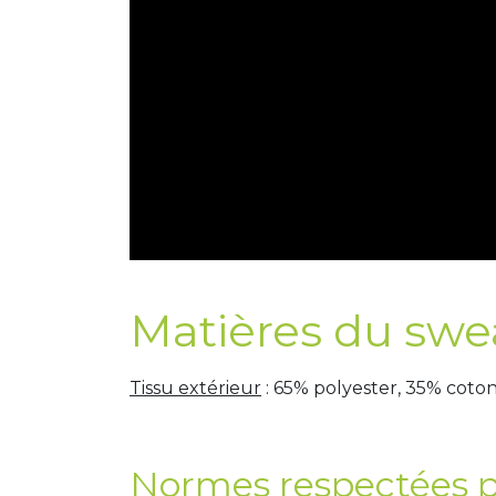
Matières du sweat
Tissu extérieur
: 65% polyester, 35% coto
Normes respectées pa