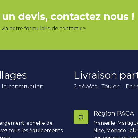
 un devis, contactez nous !
via notre formulaire de contact 👉
llages
Livraison pa
 la construction
2 dépôts : Toulon - Pari
Région PACA
hargement, échelle de
Marseille, Martigu
uvez tous les équipements
Nice, Monaco : pl
urité.
vos besoins en
équ