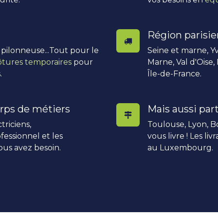
Région parisi
, pilonneuse...Tout pour le
Seine et marne, Yv
ôtures temporaires
pour
Marne, Val d'Oise,
.
Île-de-France.
rps de métiers
Mais aussi part
triciens,
Toulouse, Lyon, Bo
fessionnel et les
vous livre ! Les li
ous avez besoin.
au Luxembourg.