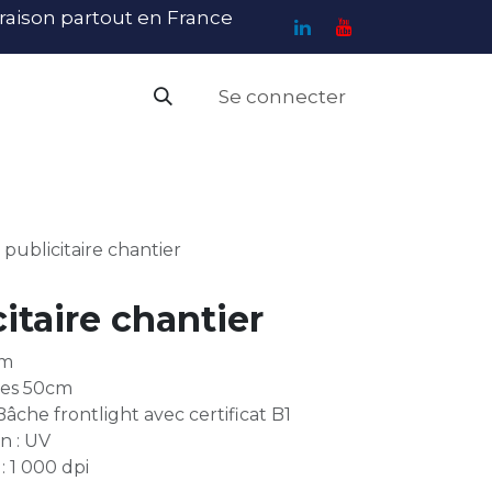
ivraison partout en France
Se connecter
PI
Haute Visibilité
Catalogue
Contact
N
publicitaire chantier
itaire chantier
cm
 les 50cm
Bâche frontlight avec certificat B1
n : UV
: 1 000 dpi