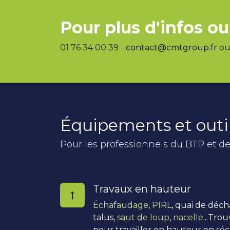
Pour plus d'infos ou
01 76 34 00 39 -
contact@cmtgroup.fr
ou 
Équipements et outi
Pour les professionnels du BTP et de
Travaux en hauteur
Échafaudage
,
PIRL
, quai de déc
talus,
saut de loup
,
nacelle
...Tro
pour travailler en hauteur en séc