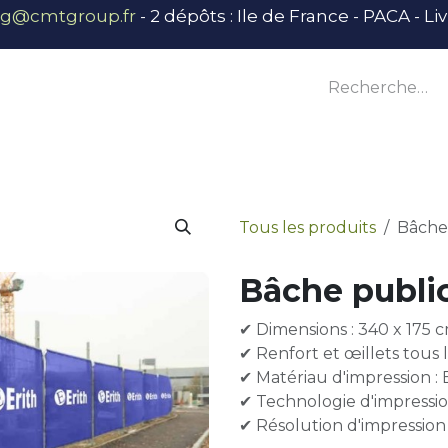
ng@cmtgroup.fr
- 2 dépôts : Ile de France - PACA - L
tier
Outillage
Équipement
Base vie
E
Tous les produits
Bâche 
Bâche public
✔ Dimensions : 340 x 175 
✔ Renfort et œillets tous
✔ Matériau d'impression : 
✔ Technologie d'impressio
✔ Résolution d'impression 