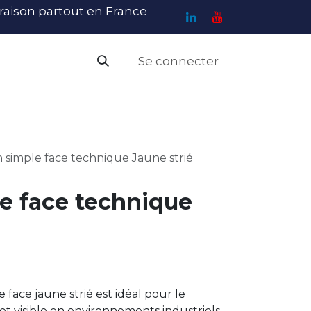
ivraison partout en France
Se connecter
PI
Haute Visibilité
Catalogue
Contact
N
simple face technique Jaune strié
e face technique
face jaune strié est idéal pour le
t visible en environnements industriels.