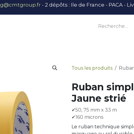
ng@cmtgroup.fr
- 2 dépôts : Ile de France - PACA - L
tier
Outillage
Équipement
Base vie
E
Tous les produits
Ruban 
Ruban simpl
Jaune strié
✔50, 75 mm x 33 m
✔160 microns
Le ruban technique simple 
marquage au sol durable e