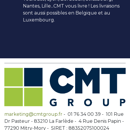
Nantes, Lille...CMT vous livre ! Les livraisons
sont aussi possibles en Belgique et au
Luxembourg.
marketing@cmtgroup.fr
- 01 76 34 00 39 - 101 Rue
Dr Pasteur - 83210 La Farlède - 4 Rue Denis Papin -
77290 Mitry-Mory - SIRET : 88352075100024