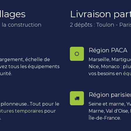
llages
Livraison pa
 la construction
2 dépôts : Toulon - Pari
Région PACA
hargement, échelle de
Marseille, Martigu
uvez tous les équipements
Nice, Monaco : pl
urité.
vos besoins en
équ
Région parisi
, pilonneuse...Tout pour le
Seine et marne, Yv
ôtures temporaires
pour
Marne, Val d'Oise,
.
Île-de-France.