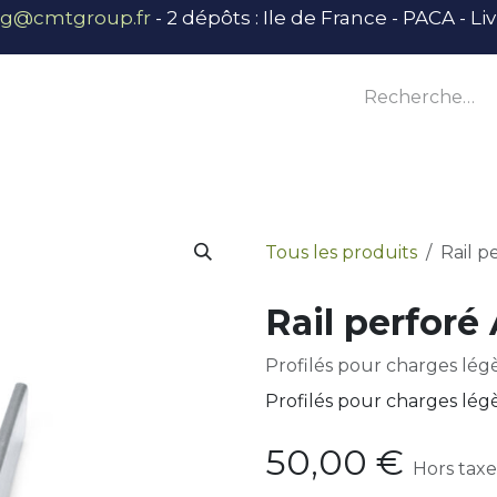
ng@cmtgroup.fr
- 2 dépôts : Ile de France - PACA - L
tier
Outillage
Équipement
Base vie
E
Tous les produits
Rail 
Rail perfor
Profilés pour charges légè
Profilés pour charges légè
50,00
€
Hors taxe