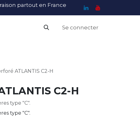
ivraison partout en France
Se connecter
PI
Haute Visibilité
Catalogue
Contact
N
perforé ATLANTIS C2-H
é ATLANTIS C2-H
res type "C".
res type "C".