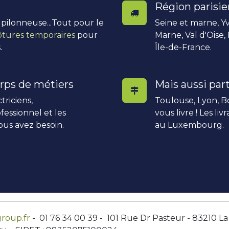
Région parisi
, pilonneuse...Tout pour le
Seine et marne, Yv
ôtures temporaires
pour
Marne, Val d'Oise,
.
Île-de-France.
rps de métiers
Mais aussi part
triciens,
Toulouse, Lyon, Bo
fessionnel et les
vous livre ! Les li
ous avez besoin.
au Luxembourg.
roup.fr
- 01 76 34 00 39 - 101 Rue Dr Pasteur - 83210 L