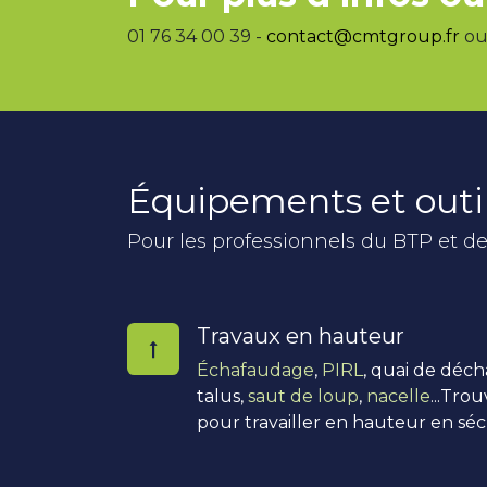
01 76 34 00 39 -
contact@cmtgroup.fr
ou 
Équipements et outi
Pour les professionnels du BTP et de
Travaux en hauteur
Échafaudage
,
PIRL
, quai de déc
talus,
saut de loup
,
nacelle
...Tro
pour travailler en hauteur en séc