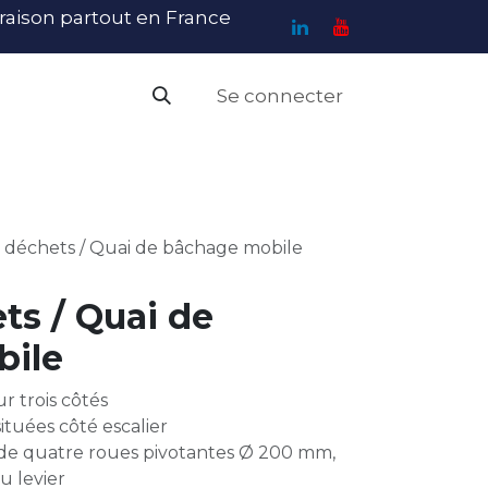
ivraison partout en France
Se connecter
PI
Haute Visibilité
Catalogue
Contact
N
 déchets / Quai de bâchage mobile
ts / Quai de
bile
r trois côtés
ituées côté escalier
 de quatre roues pivotantes Ø 200 mm,
u levier