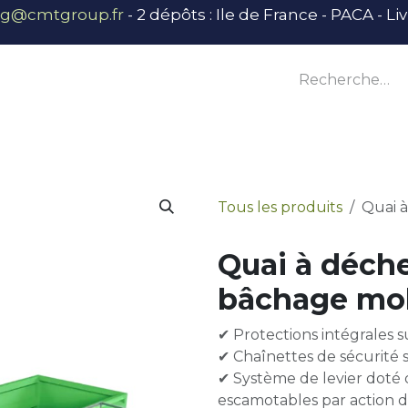
ng@cmtgroup.fr
- 2 dépôts : Ile de France - PACA - L
tier
Outillage
Équipement
Base vie
E
Tous les produits
Quai à
Quai à déche
bâchage mo
✔ Protections intégrales su
✔ Chaînettes de sécurité s
✔ Système de levier doté
escamotables par action d