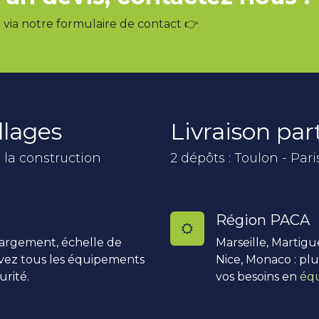
via notre formulaire de contact 👉
llages
Livraison pa
 la construction
2 dépôts : Toulon - Pari
Région PACA
hargement, échelle de
Marseille, Martigu
uvez tous les équipements
Nice, Monaco : pl
urité.
vos besoins en
équ