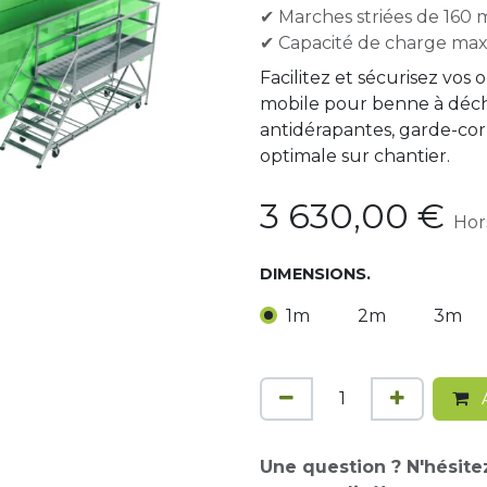
✔ Marches striées de 160 
✔ Capacité de charge max
Facilitez et sécurisez vos
mobile pour benne à déch
antidérapantes, garde-corp
optimale sur chantier.
3 630,00
€
Hor
DIMENSIONS.
1m
2m
3m
A
Une question ? N'hésite