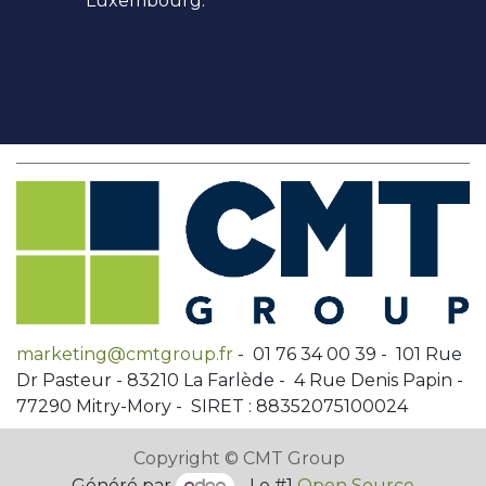
Luxembourg.
marketing@cmtgroup.fr
- 01 76 34 00 39 - 101 Rue
Dr Pasteur - 83210 La Farlède - 4 Rue Denis Papin -
77290 Mitry-Mory - SIRET : 88352075100024
Copyright © CMT Group
Généré par
- Le #1
Open Source