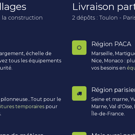
llages
Livraison pa
 la construction
2 dépôts : Toulon - Pari
Région PACA
hargement, échelle de
Marseille, Martigu
uvez tous les équipements
Nice, Monaco : pl
urité.
vos besoins en
équ
Région parisi
, pilonneuse...Tout pour le
Seine et marne, Yv
ôtures temporaires
pour
Marne, Val d'Oise,
.
Île-de-France.