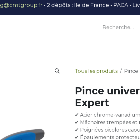
ng@cmtgroup.fr
- 2 dépôts : Ile de France - PACA - L
tier
Outillage
Équipement
Base vie
E
Tous les produits
Pince
Pince unive
Expert
✔ Acier chrome-vanadiu
✔ Mâchoires trempées et
✔ Poignées bicolores ca
✔ Épaulements protecteu