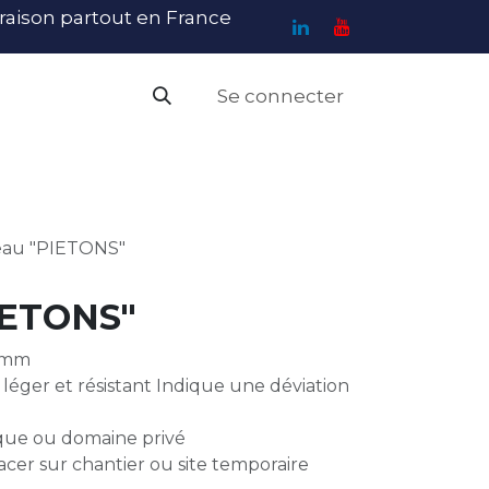
ivraison partout en France
Se connecter
PI
Haute Visibilité
Catalogue
Contact
N
au "PIETONS"
IETONS"
0 mm
, léger et résistant Indique une déviation
que ou domaine privé
lacer sur chantier ou site temporaire