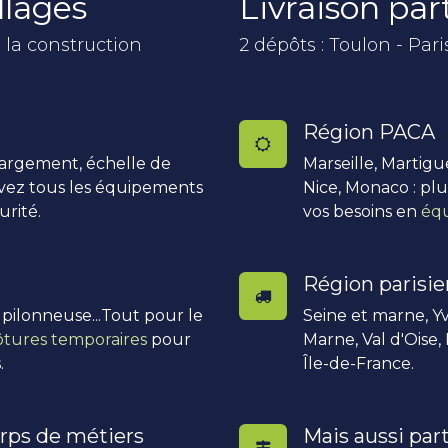
llages
Livraison pa
 la construction
2 dépôts : Toulon - Pari
Région PACA
hargement, échelle de
Marseille, Martigu
uvez tous les équipements
Nice, Monaco : pl
urité.
vos besoins en
équ
Région parisi
, pilonneuse...Tout pour le
Seine et marne, Yv
ôtures temporaires
pour
Marne, Val d'Oise,
.
Île-de-France.
rps de métiers
Mais aussi part