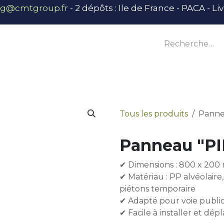
ng@cmtgroup.fr
- 2 dépôts : Ile de France - PACA - L
tier
Outillage
Équipement
Base vie
E
Tous les produits
Panne
Panneau "P
✔ Dimensions : 800 x 20
✔ Matériau : PP alvéolaire
piétons temporaire
✔ Adapté pour voie publi
✔ Facile à installer et dép