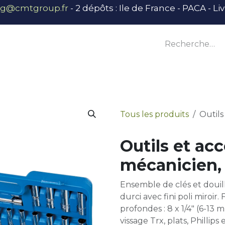
ng@cmtgroup.fr
- 2 dépôts : Ile de France - PACA - L
tier
Outillage
Équipement
Base vie
E
Tous les produits
Outils
Outils et ac
mécanicien,
Ensemble de clés et doui
durci avec fini poli miroir.
profondes : 8 x 1/4" (6-13 
vissage Trx, plats, Phillips