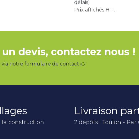
délais)
Prix affichés H.T.
 un devis, contactez nous !
via notre formulaire de contact 👉
llages
Livraison pa
 la construction
2 dépôts : Toulon - Pari