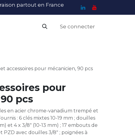
ivraison partout en France
Se connecter
PI
Haute Visibilité
Catalogue
Contact
N
 et accessoires pour mécanicien, 90 pcs
cessoires pour
 90 pcs
lles en acier chrome-vanadium trempé et
 Fournis : 6 clés mixtes 10-19 mm ; douilles
mm) et 4 x 3/8" (10-13 mm) ; 17 embouts de
 et PZD avec douilles 3/8" ; poignées à