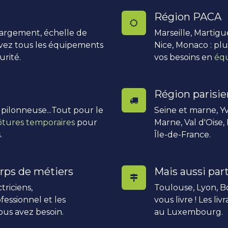
Région PACA
hargement, échelle de
Marseille, Martigu
uvez tous les équipements
Nice, Monaco : pl
urité.
vos besoins en
équ
Région parisi
, pilonneuse...Tout pour le
Seine et marne, Yv
ôtures temporaires
pour
Marne, Val d'Oise,
.
Île-de-France.
rps de métiers
Mais aussi part
triciens,
Toulouse, Lyon, Bo
fessionnel et les
vous livre ! Les li
ous avez besoin.
au Luxembourg.