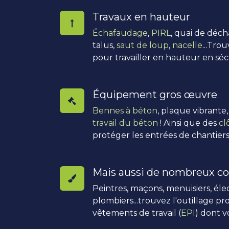
Travaux en hauteur
Échafaudage
,
PIRL
, quai de déc
talus,
saut de loup
,
nacelle
...Tro
pour travailler en hauteur en séc
Équipement gros œuvre
Bennes à béton
, plaque vibrante
travail du béton
! Ainsi que des
cl
protéger les entrées de chantiers
Mais aussi de nombreux co
Peintres, maçons, menuisiers, élec
plombiers...trouvez l'outillage pro
vêtements de travail (
EPI
) dont v