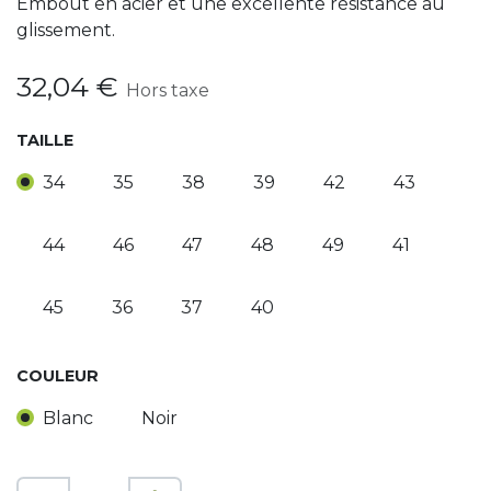
Embout en acier et une excellente résistance au
glissement.
32,04
€
Hors taxe
TAILLE
34
35
38
39
42
43
44
46
47
48
49
41
45
36
37
40
COULEUR
Blanc
Noir