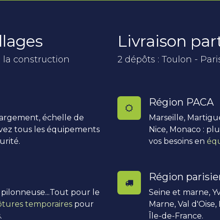
llages
Livraison pa
 la construction
2 dépôts : Toulon - Pari
Région PACA
hargement, échelle de
Marseille, Martigu
uvez tous les équipements
Nice, Monaco : pl
urité.
vos besoins en
équ
Région parisi
, pilonneuse...Tout pour le
Seine et marne, Yv
ôtures temporaires
pour
Marne, Val d'Oise,
.
Île-de-France.