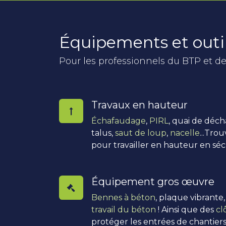
Équipements et outi
Pour les professionnels du BTP et de
Travaux en hauteur
Échafaudage
,
PIRL
, quai de déc
talus,
saut de loup
,
nacelle
...Tro
pour travailler en hauteur en séc
Équipement gros œuvre
Bennes à béton
, plaque vibrante
travail du béton
! Ainsi que des
cl
protéger les entrées de chantiers