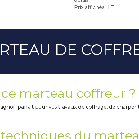
Prix affichés H.T.
RTEAU DE COFFR
 ce marteau coffreur ?
agnon parfait pour vos travaux de coffrage, de charpent
 techniques du marteau