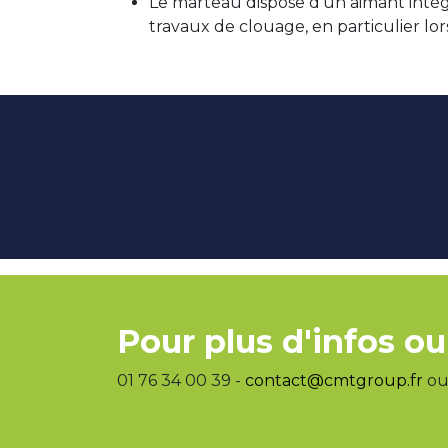
Le marteau dispose d’un aimant intégré
travaux de clouage, en particulier lor
Pour plus d'infos ou
01 76 34 00 39 -
contact@cmtgroup.fr
ou 