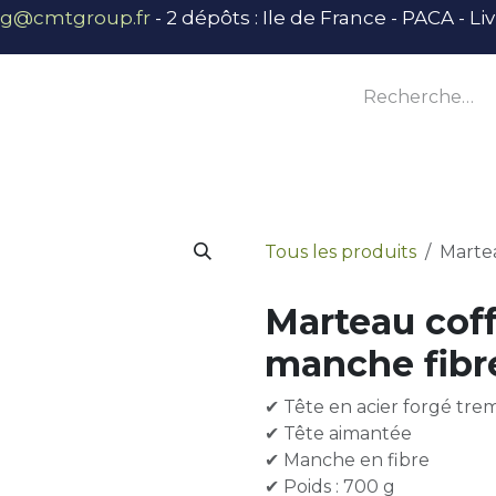
ng@cmtgroup.fr
- 2 dépôts : Ile de France - PACA - L
tier
Outillage
Équipement
Base vie
E
Tous les produits
Marte
Marteau cof
manche fibr
✔ Tête en acier forgé tre
✔ Tête aimantée
✔ Manche en fibre
✔ Poids : 700 g