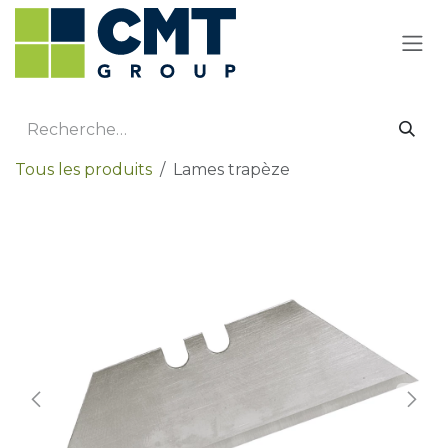
Se rendre au contenu
Tous les produits
Lames trapèze