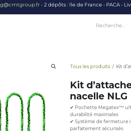
ng@cmtgroup.fr
- 2 dépôts : Ile de France - PACA - L
tier
Outillage
Équipement
Base vie
E
Tous les produits
Kit d’
Kit d’attach
nacelle NLG
✔ Pochette Megatex™ ultr
durabilité maximales
✔ Système de fermeture in
parfaitement sécurisés