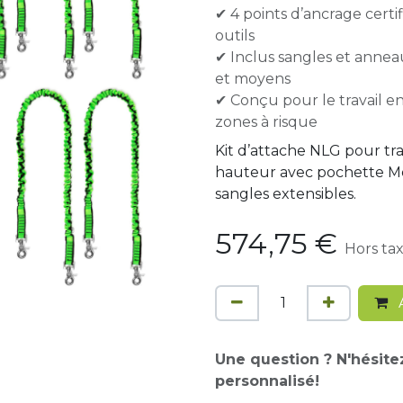
✔ 4 points d’ancrage cert
outils
✔ Inclus sangles et annea
et moyens
✔ Conçu pour le travail en
zones à risque
Kit d’attache NLG pour trav
hauteur avec pochette Meg
sangles extensibles.
574,75
€
Hors ta
A
Une question ? N'hésite
personnalisé!