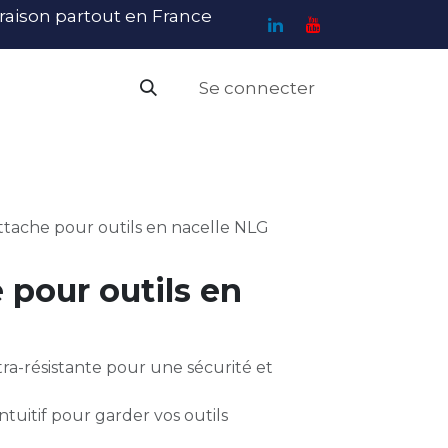
ivraison partout en France
Se connecter
PI
Haute Visibilité
Catalogue
Contact
N
attache pour outils en nacelle NLG
e pour outils en
a-résistante pour une sécurité et
tuitif pour garder vos outils