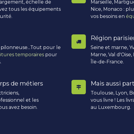
hargement, échelle de
Marseille, Martigu
uvez tous les équipements
Nice, Monaco : pl
urité.
vos besoins en
équ
Région parisi
, pilonneuse...Tout pour le
Seine et marne, Yv
ôtures temporaires
pour
Marne, Val d'Oise,
.
Île-de-France.
rps de métiers
Mais aussi part
triciens,
Toulouse, Lyon, Bo
fessionnel et les
vous livre ! Les li
ous avez besoin.
au Luxembourg.