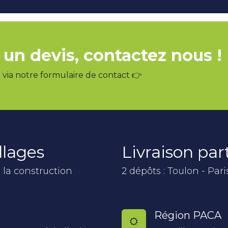
 un devis, contactez nous !
via notre formulaire de contact 👉
llages
Livraison pa
 la construction
2 dépôts : Toulon - Pari
Région PACA