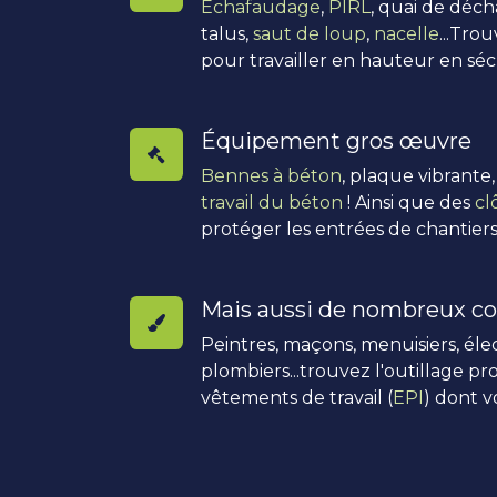
Échafaudage
,
PIRL
, quai de déc
talus,
saut de loup
,
nacelle
...Tro
pour travailler en hauteur en séc
Équipement gros œuvre
Bennes à béton
, plaque vibrante
travail du béton
! Ainsi que des
cl
protéger les entrées de chantiers
Mais aussi de nombreux co
Peintres, maçons, menuisiers, élec
plombiers...trouvez l'outillage pro
vêtements de travail (
EPI
) dont v