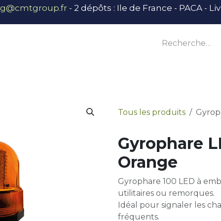
ng@cmtgroup.fr
- 2 dépôts : Ile de France - PACA - L
tier
Outillage
Équipement
Base vie
E
Tous les produits
Gyrop
Gyrophare 
Orange
Gyrophare 100 LED à emb
utilitaires ou remorques.
Idéal pour signaler les ch
fréquents.