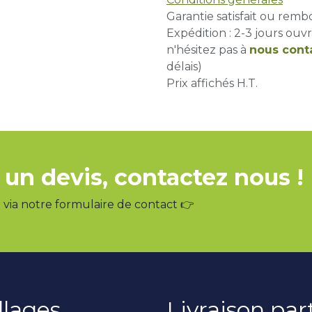
Garantie satisfait ou remb
Expédition : 2-3 jours ouvr
n'hésitez pas à
nous cont
délais)
Prix affichés H.T.
 un devis, contactez nous !
via notre formulaire de contact 👉
llages
Livraison pa