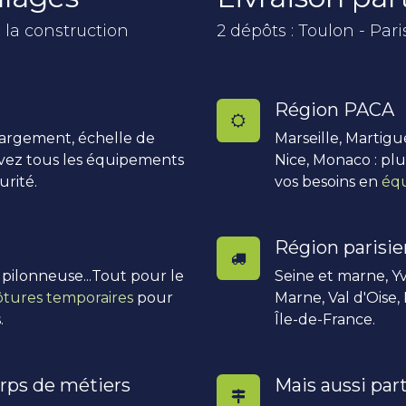
 la construction
2 dépôts : Toulon - Pari
Région PACA
hargement, échelle de
Marseille, Martigu
uvez tous les équipements
Nice, Monaco : pl
urité.
vos besoins en
équ
Région parisi
, pilonneuse...Tout pour le
Seine et marne, Yv
ôtures temporaires
pour
Marne, Val d'Oise,
.
Île-de-France.
rps de métiers
Mais aussi part