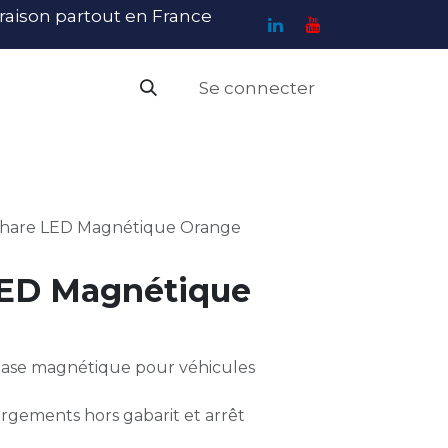
ivraison partout en France
Se connecter
PI
Haute Visibilité
Catalogue
Contact
N
hare LED Magnétique Orange
LED Magnétique
ase magnétique pour véhicules
argements hors gabarit et arrêt