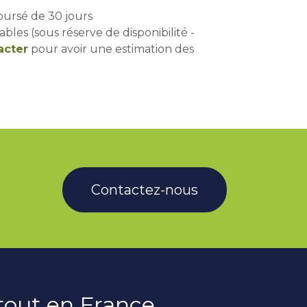
oursé de 30 jours
ables (sous réserve de disponibilité -
acter
pour avoir une estimation des
Contactez-nous
rtout en France