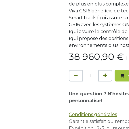
de plus en plus complexes 
Viva GS16 bénéficie de te
SmartTrack (qui assure un
GS16 avec les systèmes G
(qui assure le contrôle de
(qui propose des position
environnements plus hosti
38 960,90
€
H
A
Une question ? N'hésite
personnalisé!
Conditions générales
Garantie satisfait ou remb
Expédition : 2-3 jours ouvr