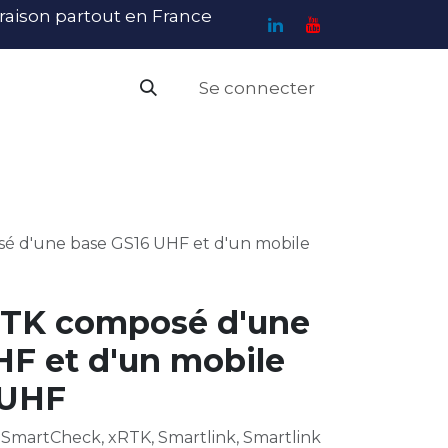
ivraison partout en France
Se connecter
PI
Haute Visibilité
Catalogue
Contact
N
 d'une base GS16 UHF et d'un mobile
RTK composé d'une
HF et d'un mobile
 UHF
 SmartCheck, xRTK, Smartlink, Smartlink