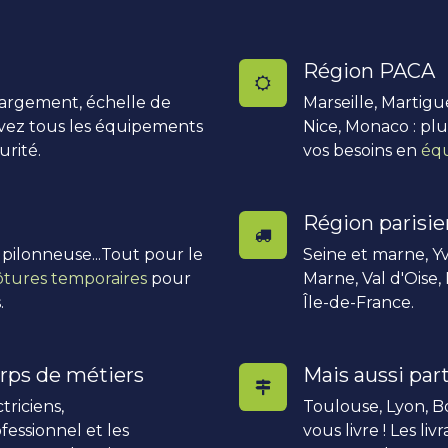
Région PACA
hargement, échelle de
Marseille, Martigu
uvez tous les équipements
Nice, Monaco : pl
urité.
vos besoins en
équ
Région parisi
, pilonneuse...Tout pour le
Seine et marne, Yv
ôtures temporaires
pour
Marne, Val d'Oise,
.
Île-de-France.
rps de métiers
Mais aussi part
triciens,
Toulouse, Lyon, Bo
fessionnel et les
vous livre ! Les li