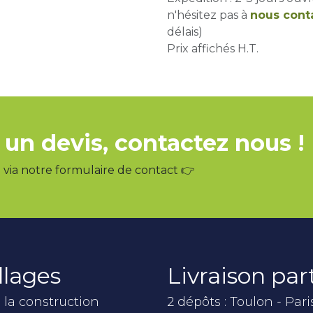
n'hésitez pas à
nous cont
délais)
Prix affichés H.T.
 un devis, contactez nous !
via notre formulaire de contact 👉
llages
Livraison pa
 la construction
2 dépôts : Toulon - Pari