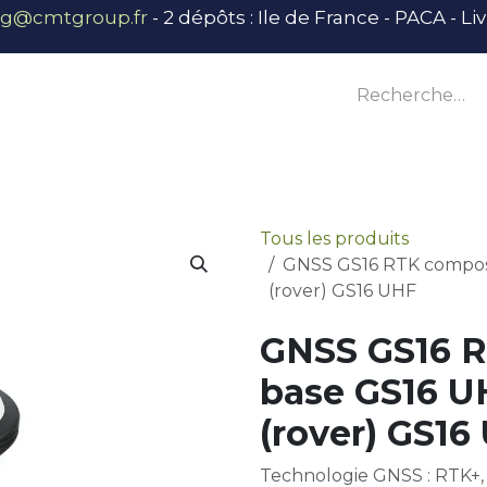
ng@cmtgroup.fr
- 2 dépôts : Ile de France - PACA - L
tier
Outillage
Équipement
Base vie
E
Tous les produits
GNSS GS16 RTK composé
(rover) GS16 UHF
GNSS GS16 
base GS16 U
(rover) GS16
Technologie GNSS : RTK+,