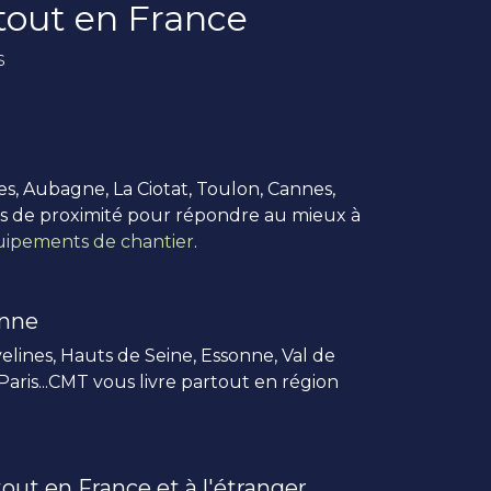
rtout en France
s
es, Aubagne, La Ciotat, Toulon, Cannes,
us de proximité pour répondre au mieux à
ipements de chantier
.
enne
elines, Hauts de Seine, Essonne, Val de
 Paris...CMT vous livre partout en région
out en France et à l'étranger