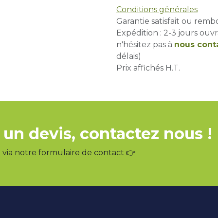
Conditions générales
Garantie satisfait ou remb
Expédition : 2-3 jours ouvr
n'hésitez pas à
nous cont
délais)
Prix affichés H.T.
 un devis, contactez nous !
via notre formulaire de contact 👉