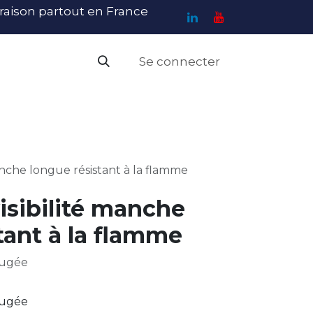
ivraison partout en France
Se connecter
PI
Haute Visibilité
Catalogue
Contact
N
manche longue résistant à la flamme
visibilité manche
tant à la flamme
fugée
fugée