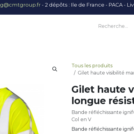
ng@cmtgroup.fr
- 2 dépôts : Ile de France - PACA - L
tier
Outillage
Équipement
Base vie
E
Tous les produits
Gilet haute visibilité 
Gilet haute 
longue résis
Bande réfléchissante igni
Col en V
Bande réfléchissante igni