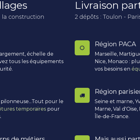
llages
Livraison pa
 la construction
2 dépôts : Toulon - Pari
Région PACA
hargement, échelle de
Marseille, Martigu
uvez tous les équipements
Nice, Monaco : pl
urité.
vos besoins en
équ
Région parisi
, pilonneuse...Tout pour le
Seine et marne, Yv
ôtures temporaires
pour
Marne, Val d'Oise,
.
Île-de-France.
rps de métiers
Mais aussi part