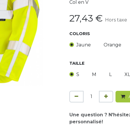
Col en V
27,43
€
Hors taxe
COLORIS
Jaune
Orange
TAILLE
S
M
L
X
A
Une question ? N'hésite
personnalisé!