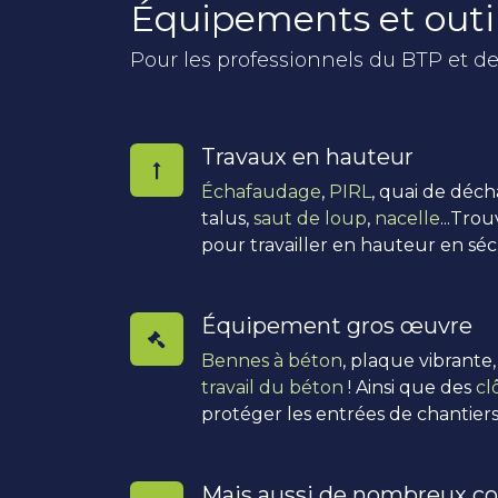
Équipements et outi
Pour les professionnels du BTP et de
Travaux en hauteur
Échafaudage
,
PIRL
, quai de déc
talus,
saut de loup
,
nacelle
...Tro
pour travailler en hauteur en séc
Équipement gros œuvre
Bennes à béton
, plaque vibrante
travail du béton
! Ainsi que des
cl
protéger les entrées de chantiers
Mais aussi de nombreux co