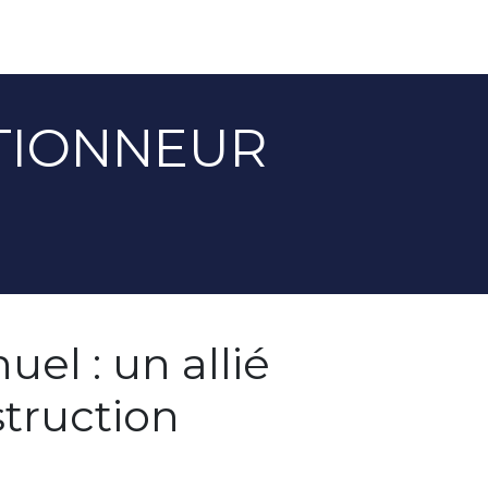
TIONNEUR
el : un allié
struction