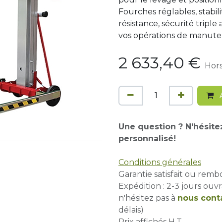
Fourches réglables, stabil
résistance, sécurité triple 
vos opérations de manuten
2 633,40
€
Hors
A
Une question ? N'hésite
personnalisé!
Conditions générales
Garantie satisfait ou remb
Expédition : 2-3 jours ouvr
n'hésitez pas à
nous cont
délais)
Prix affichés H.T.