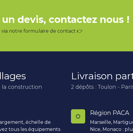
 un devis, contactez nous !
via notre formulaire de contact 👉
llages
Livraison pa
 la construction
2 dépôts : Toulon - Pari
Région PACA
hargement, échelle de
Marseille, Martigu
uvez tous les équipements
Nice, Monaco : pl