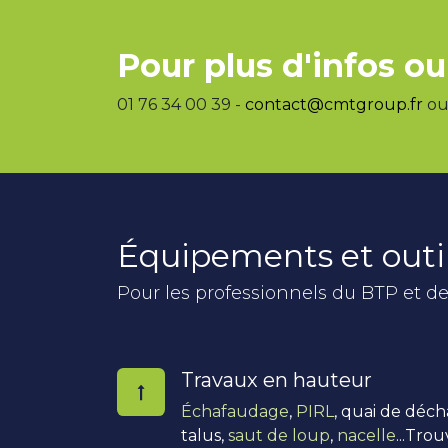
Pour plus d'infos ou
01 76 34 00 39 -
contact@cmtgroup.fr
ou 
Équipements et outi
Pour les professionnels du BTP et de
Travaux en hauteur
Échafaudage
,
PIRL
, quai de déc
talus,
saut de loup
,
nacelle
...Tro