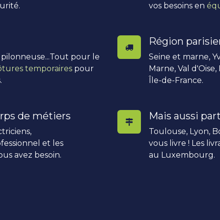
urité.
vos besoins en
équ
Région parisi
, pilonneuse...Tout pour le
Seine et marne, Yv
ôtures temporaires
pour
Marne, Val d'Oise,
.
Île-de-France.
rps de métiers
Mais aussi part
triciens,
Toulouse, Lyon, Bo
fessionnel et les
vous livre ! Les li
ous avez besoin.
au Luxembourg.