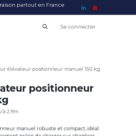
ivraison partout en France
Se connecter
PI
Haute Visibilité
Catalogue
Contact
N
ur élévateur positionneur manuel 150 kg
ateur positionneur
kg
u'à 2.9m
onneur manuel robuste et compact, idéal
nnement précis de charges sur chantiers.