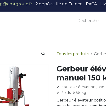
ng@cmtgroup.fr
- 2 dépôts : Ile de France - PACA - L
tier
Outillage
Équipement
Base vie
E
Tous les produits
Gerbe
Gerbeur élév
manuel 150 
✔ Hauteur élévation jusq
✔ Poids : 56,5 kg
Gerbeur élévateur positi
pour le levage et positio