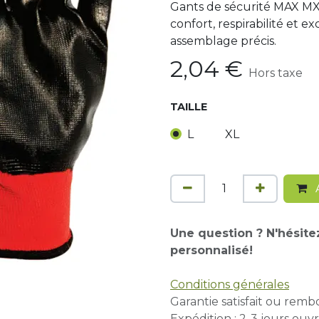
Gants de sécurité MAX MXN
confort, respirabilité et
assemblage précis.
2,04
€
Hors taxe
TAILLE
L
XL
A
Une question ? N'hésite
personnalisé!
Conditions générales
Garantie satisfait ou remb
Expédition : 2-3 jours ouvr