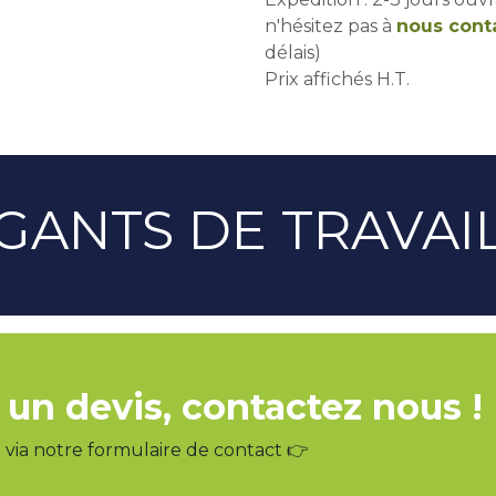
n'hésitez pas à
nous cont
délais)
Prix affichés H.T.
GANTS DE TRAVAI
 un devis, contactez nous !
via notre formulaire de contact 👉