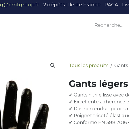
ng@cmtgroup.fr
- 2 dépôts : Ile de France - PACA - L
tier
Outillage
Équipement
Base vie
E
Tous les produits
Gants 
Gants légers 
✔ Gants nitrile lisse avec
✔ Excellente adhérence et 
✔ Dos non enduit pour un
✔ Poignet tricoté élastiqu
✔ Conforme EN 388:2016 + 