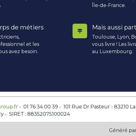
.
Île-de-France.
rps de métiers
Mais aussi part
triciens,
Toulouse, Lyon, Bo
fessionnel et les
vous livre ! Les li
ous avez besoin.
au Luxembourg.
roup.fr
- 01 76 34 00 39 - 101 Rue Dr Pasteur - 83210 L
ry - SIRET : 88352075100024
Généré pa