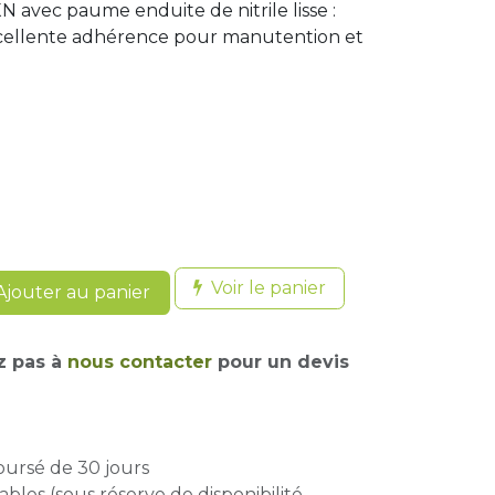
 avec paume enduite de nitrile lisse :
 excellente adhérence pour manutention et
Voir le panier
jouter au panier
z pas à
nous contacter
pour un devis
oursé de 30 jours
ables (sous réserve de disponibilité -