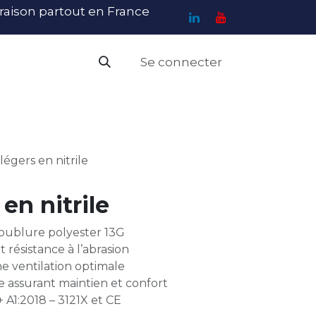
ivraison partout en France
Se connecter
PI
Haute Visibilité
Catalogue
Contact
N
légers en nitrile
en nitrile
 doublure polyester 13G
résistance à l’abrasion
e ventilation optimale
e assurant maintien et confort
A1:2018 – 3121X et CE