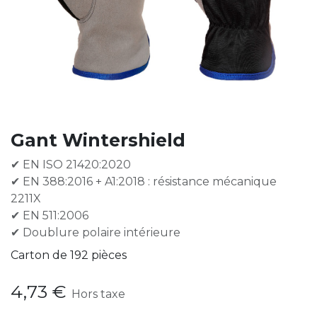
Gant Wintershield
✔ EN ISO 21420:2020
✔ EN 388:2016 + A1:2018 : résistance mécanique
2211X
✔ EN 511:2006
✔ Doublure polaire intérieure
Carton de 192 pièces
4,73
€
Hors taxe