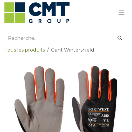
Se rendre au contenu
Tous les produits
Gant Wintershield