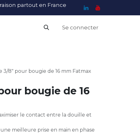
ivraison partout en France
Se connecter
PI
Haute Visibilité
Catalogue
Contact
N
le 3/8" pour bougie de 16 mm Fatmax
 pour bougie de 16
imiser le contact entre la douille et
 une meilleure prise en main en phase