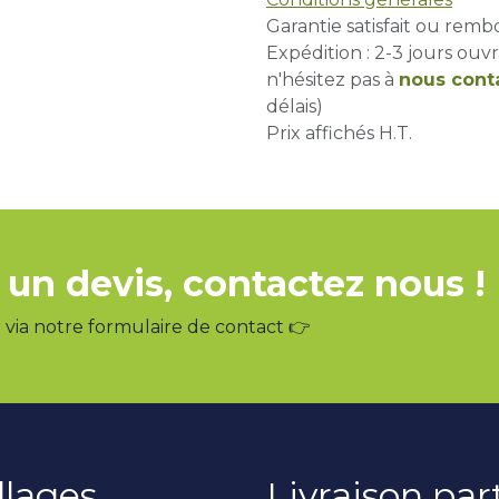
Garantie satisfait ou remb
Expédition : 2-3 jours ouvr
n'hésitez pas à
nous cont
délais)
Prix affichés H.T.
 un devis, contactez nous !
via notre formulaire de contact 👉
llages
Livraison pa