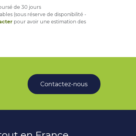
oursé de 30 jours
ables (sous réserve de disponibilité -
acter
pour avoir une estimation des
Contactez-nous
rtout en France