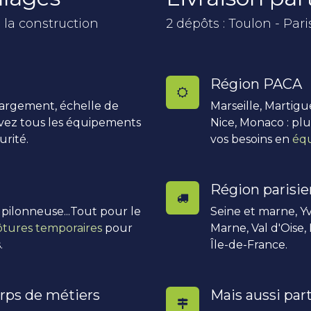
 la construction
2 dépôts : Toulon - Pari
Région PACA
hargement, échelle de
Marseille, Martigu
uvez tous les équipements
Nice, Monaco : pl
urité.
vos besoins en
équ
Région parisi
, pilonneuse...Tout pour le
Seine et marne, Yv
ôtures temporaires
pour
Marne, Val d'Oise,
.
Île-de-France.
rps de métiers
Mais aussi part