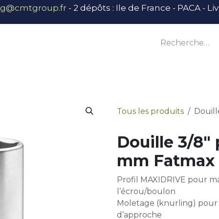
ng@cmtgroup.fr
- 2 dépôts : Ile de France - PACA - L
tier
Outillage
Équipement
Base vie
E
Tous les produits
Douil
Douille 3/8"
mm Fatmax
Profil MAXIDRIVE pour max
l’écrou/boulon
Moletage (knurling) pour
d’approche