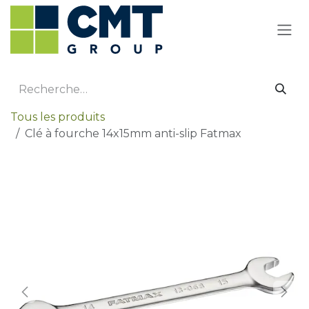
Se rendre au contenu
Tous les produits
Clé à fourche 14x15mm anti-slip Fatmax