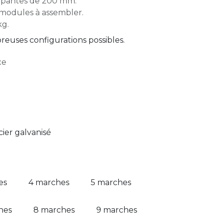
rapantes de 200 mm.
 modules à assembler.
kg.
euses configurations possibles.
xe
acier galvanisé
es
4 marches
5 marches
hes
8 marches
9 marches