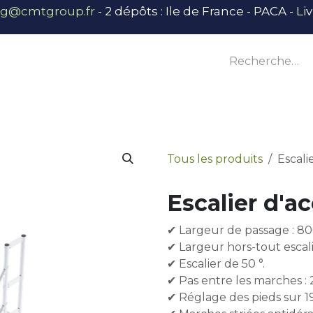
ng@cmtgroup.fr
- 2 dépôts : Ile de France - PACA - L
tier
Outillage
Équipement
Base vie
E
Tous les produits
Escali
Escalier d'a
✔ Largeur de passage : 8
✔ Largeur hors-tout escal
✔ Escalier de 50 °.
✔ Pas entre les marches :
✔ Réglage des pieds sur 1