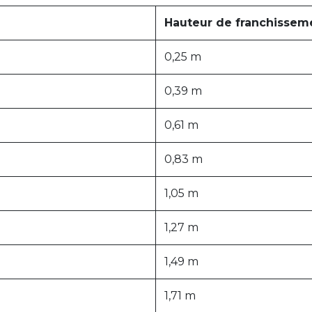
Hauteur de franchissem
0,25 m
0,39 m
0,61 m
0,83 m
1,05 m
1,27 m
1,49 m
1,71 m