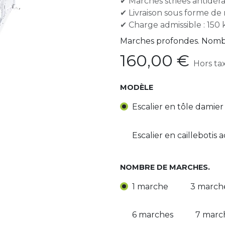
✔ Marches striées antidé
✔ Livraison sous forme de
✔ Charge admissible : 150 
Marches profondes. Nombr
160,00
€
Hors ta
MODÈLE
Escalier en tôle damier
Escalier en caillebotis 
NOMBRE DE MARCHES.
1 marche
3 march
6 marches
7 marc