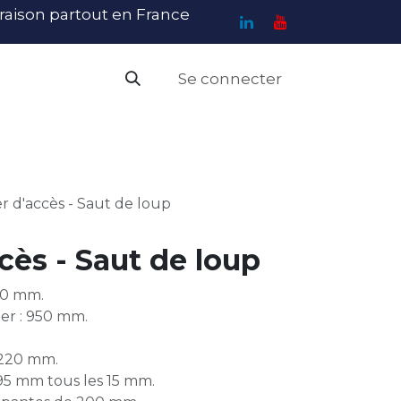
ivraison partout en France
Se connecter
PI
Haute Visibilité
Catalogue
Contact
N
er d'accès - Saut de loup
ccès - Saut de loup
00 mm.
ier : 950 mm.
 220 mm.
95 mm tous les 15 mm.