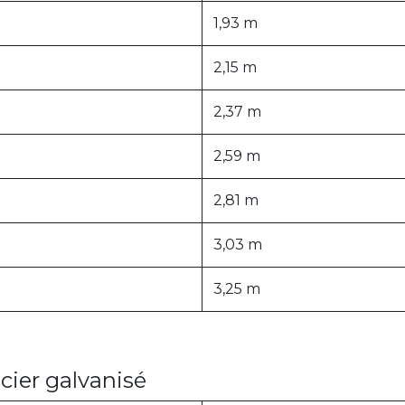
1,93 m
2,15 m
2,37 m
2,59 m
2,81 m
3,03 m
3,25 m
acier galvanisé