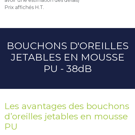
avoir une estimation des délais)
Prix affichés H.T.
BOUCHONS D'OREILLES
JETABLES EN MOUSSE
PU - 38dB
Les avantages des bouchons
d’oreilles jetables en mousse
PU