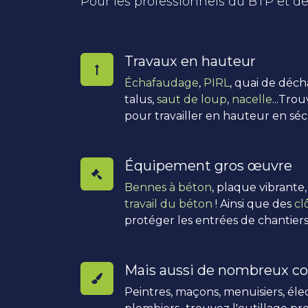
Pour les professionnels du BTP et de
Travaux en hauteur
Échafaudage
,
PIRL
, quai de déc
talus,
saut de loup
,
nacelle
...Tro
pour travailler en hauteur en séc
Équipement gros œuvre
Bennes à béton
, plaque vibrante
travail du béton
! Ainsi que des
cl
protéger les entrées de chantiers
Mais aussi de nombreux co
Peintres, maçons, menuisiers, élec