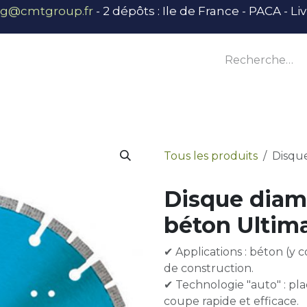
ng@cmtgroup.fr
- 2 dépôts : Ile de France - PACA - L
tier
Outillage
Équipement
Base vie
E
Tous les produits
Disque
Disque diam
béton Ultim
✔ Applications : béton (y 
de construction.
✔ Technologie "auto" : p
coupe rapide et efficace.