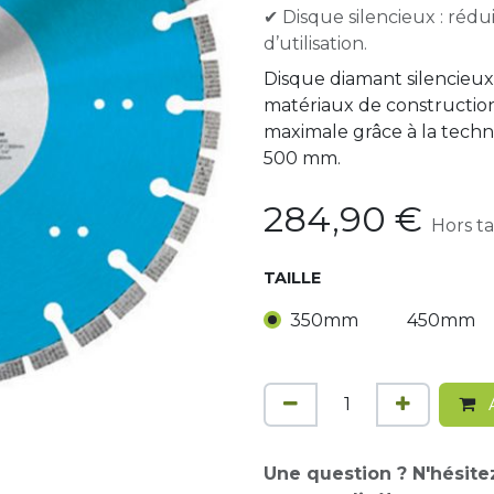
✔ Disque silencieux : rédui
d’utilisation.
Disque diamant silencieux
matériaux de construction
maximale grâce à la techno
500 mm.
284,90
€
Hors t
TAILLE
350mm
450mm
A
Une question ? N'hésite