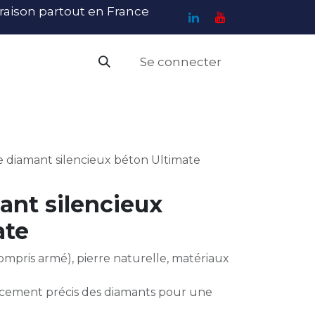
ivraison partout en France
Se connecter
PI
Haute Visibilité
Catalogue
Contact
N
 diamant silencieux béton Ultimate
ant silencieux
ate
compris armé), pierre naturelle, matériaux
lacement précis des diamants pour une