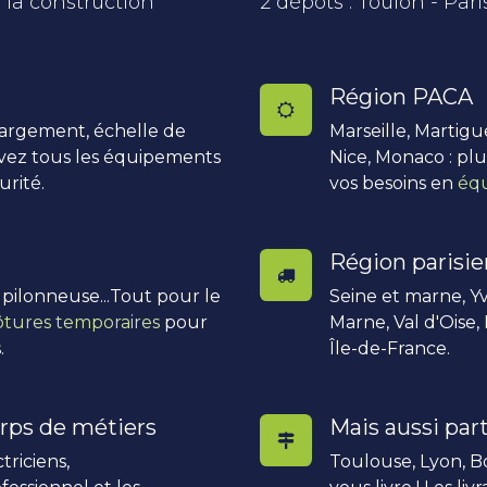
 la construction
2 dépôts : Toulon - Pari
Région PACA
hargement, échelle de
Marseille, Martigu
uvez tous les équipements
Nice, Monaco : pl
urité.
vos besoins en
équ
Région parisi
, pilonneuse...Tout pour le
Seine et marne, Yv
ôtures temporaires
pour
Marne, Val d'Oise,
.
Île-de-France.
rps de métiers
Mais aussi part
triciens,
Toulouse, Lyon, Bo