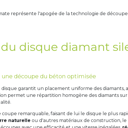
mate représente l'apogée de la technologie de découpe
 du disque diamant si
r une découpe du béton optimisée
e disque garantit un placement uniforme des diamants, a
tion permet une répartition homogène des diamants sur le
lité.
 coupe remarquable, faisant de lui le disque le plus rap
rre naturelle
ou d'autres matériaux de construction, l
découpes avec une efficacité et une vitesse inégalées,
ré