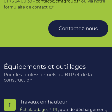
01 76 34 00 39 -
contact@cmtgroup.fr
ou via notre
formulaire de contact 👉
Contactez-nous
Équipements et outillages
Pour les professionnels du BTP et de la
construction
Travaux en hauteur
Échafaudage
,
PIRL
, quai de déchargement,