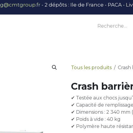
ng@cmtgroup.fr
- 2 dépôts : Ile de France - PACA - L
tier
Outillage
Équipement
Base vie
E
Tous les produits
Crash 
Crash barriè
✔ Testée aux chocs jusqu
✔ Capacité de remplissage
✔ Dimensions : 2 340 mm 
✔ Poids à vide : 40 kg
✔ Polymère haute résistan