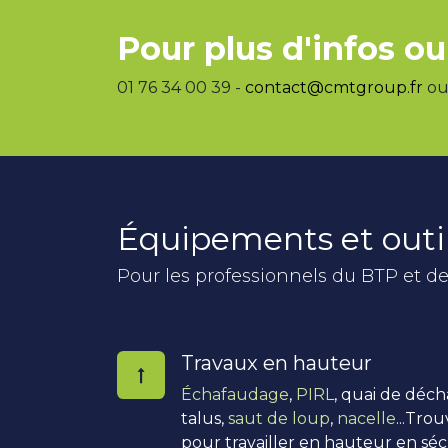
Pour plus d'infos ou
01 76 34 00 39 -
contact@cmtgroup.fr
ou 
Équipements et outi
Pour les professionnels du BTP et de
Travaux en hauteur
Échafaudage
,
PIRL
, quai de déc
talus,
saut de loup
,
nacelle
...Tro
pour travailler en hauteur en séc