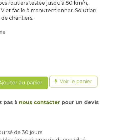
ocs routiers testée jusqu’à 80 km/h,
 UV et facile à manutentionner. Solution
 de chantiers.
axe
Voir le panier
jouter au panier
z pas à
nous contacter
pour un devis
oursé de 30 jours
ables (sous réserve de disponibilité -