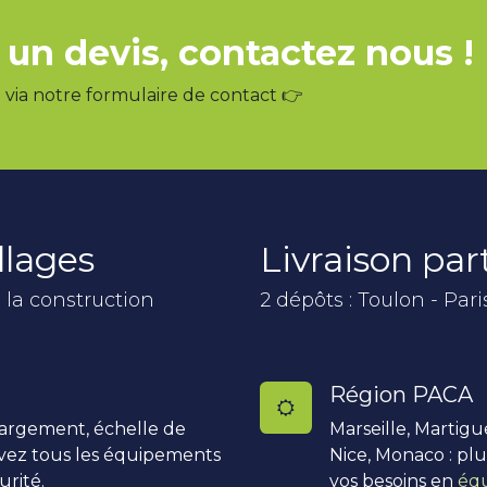
 un devis, contactez nous !
via notre formulaire de contact 👉
llages
Livraison pa
 la construction
2 dépôts : Toulon - Pari
Région PACA
hargement, échelle de
Marseille, Martigu
uvez tous les équipements
Nice, Monaco : pl
urité.
vos besoins en
équ