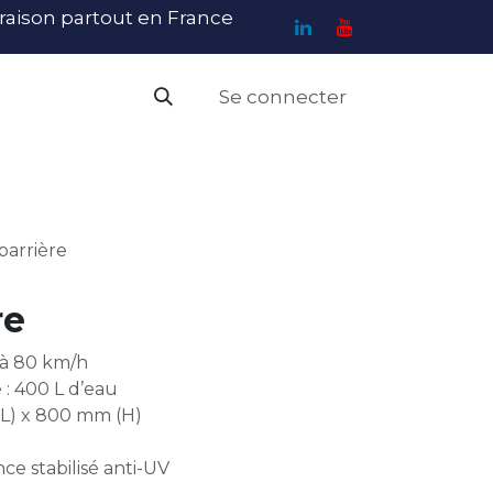
ivraison partout en France
Se connecter
PI
Haute Visibilité
Catalogue
Contact
N
barrière
re
’à 80 km/h
 : 400 L d’eau
(L) x 800 mm (H)
ce stabilisé anti-UV