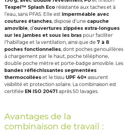
190 g, avec double revêtement PU
et finition
Texpel™ Splash Eco
résistante aux taches et à
l’eau, sans PFAS. Elle est
imperméable avec
coutures étanches
, dispose d’une
capuche
amovible
, d’
ouvertures zippées extra-longues
sur les jambes et sous les bras
pour faciliter
l’habillage et la ventilation, ainsi que de
7 à 8
poches fonctionnelles
, dont poches genouillères
à chargement par le haut, poche téléphone,
double poche mètre et porte-badge amovible. Les
bandes réfléchissantes segmentées
thermocollées
et le tissu
UPF 40+
assurent
visibilité et protection solaire. La combinaison est
certifiée
EN ISO 20471
après 50 lavages.
Avantages de la
combinaison de travail :