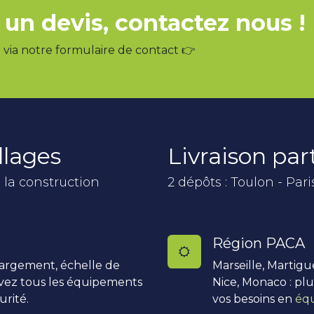
 un devis, contactez nous !
via notre formulaire de contact 👉
llages
Livraison pa
 la construction
2 dépôts : Toulon - Pari
Région PACA
hargement, échelle de
Marseille, Martigu
uvez tous les équipements
Nice, Monaco : pl
urité.
vos besoins en
équ