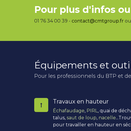
Pour plus d'infos ou
01 76 34 00 39 -
contact@cmtgroup.fr
ou 
Équipements et outi
Pour les professionnels du BTP et de
Travaux en hauteur
Échafaudage
,
PIRL
, quai de déc
talus,
saut de loup
,
nacelle
...Tro
pour travailler en hauteur en séc