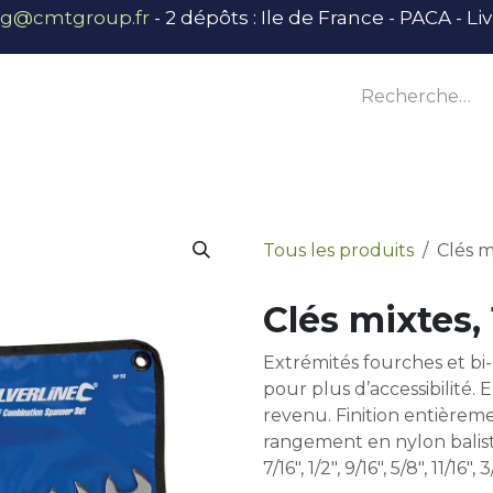
ng@cmtgroup.fr
- 2 dépôts : Ile de France - PACA - L
tier
Outillage
Équipement
Base vie
E
Tous les produits
Clés m
Clés mixtes,
Extrémités fourches et bi
pour plus d’accessibilité
revenu. Finition entièrem
rangement en nylon balistique
7/16", 1/2", 9/16", 5/8", 11/16", 3