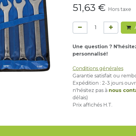
51,63
€
Hors taxe
A
Une question ? N'hésite
personnalisé!
Conditions générales
Garantie satisfait ou remb
Expédition : 2-3 jours ouvr
n'hésitez pas à
nous cont
délais)
Prix affichés H.T.