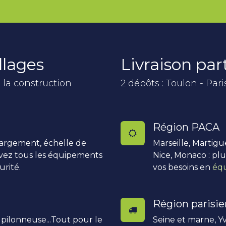
llages
Livraison pa
 la construction
2 dépôts : Toulon - Pari
Région PACA
hargement, échelle de
Marseille, Martigu
uvez tous les équipements
Nice, Monaco : pl
urité.
vos besoins en
équ
Région parisi
, pilonneuse...Tout pour le
Seine et marne, Yv