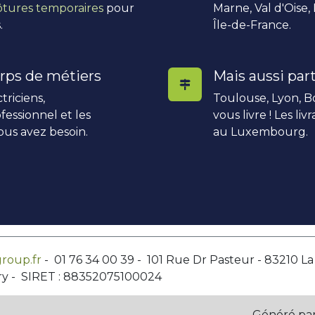
ôtures temporaires
pour
Marne, Val d'Oise,
.
Île-de-France.
rps de métiers
Mais aussi part
triciens,
Toulouse, Lyon, Bo
fessionnel et les
vous livre ! Les li
ous avez besoin.
au Luxembourg.
roup.fr
- 01 76 34 00 39 - 101 Rue Dr Pasteur - 83210 L
ry - SIRET : 88352075100024
Généré pa