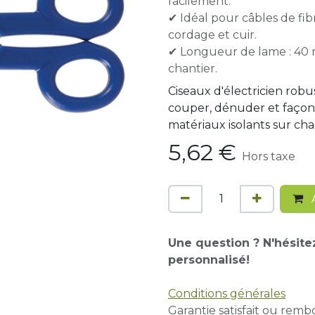
facilement.
✔ Idéal pour câbles de fibr
cordage et cuir.
✔ Longueur de lame : 40 m
chantier.
Ciseaux d'électricien robu
couper, dénuder et façonne
matériaux isolants sur cha
5,62
€
Hors taxe
A
Une question ? N'hésite
personnalisé!
Conditions générales
Garantie satisfait ou remb