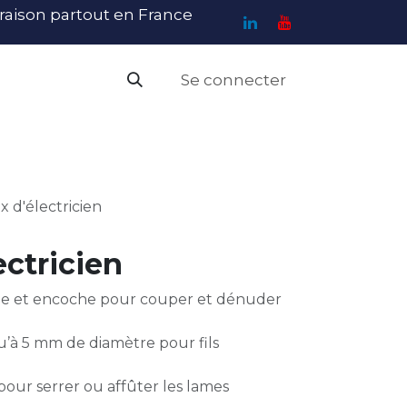
ivraison partout en France
Se connecter
PI
Haute Visibilité
Catalogue
Contact
N
x d'électricien
ectricien
ée et encoche pour couper et dénuder
’à 5 mm de diamètre pour fils
pour serrer ou affûter les lames