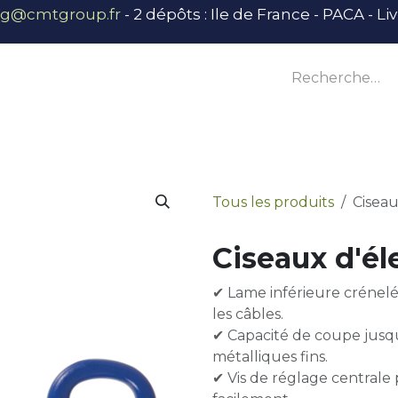
ng@cmtgroup.fr
- 2 dépôts : Ile de France - PACA - L
tier
Outillage
Équipement
Base vie
E
Tous les produits
Ciseau
Ciseaux d'él
✔ Lame inférieure crénel
les câbles.
✔ Capacité de coupe jusqu
métalliques fins.
✔ Vis de réglage centrale 