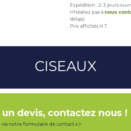
Expédition : 2-3 jours ouvr
n'hésitez pas à
nous cont
délais)
Prix affichés H.T.
CISEAUX
 un devis, contactez nous !
via notre formulaire de contact 👉