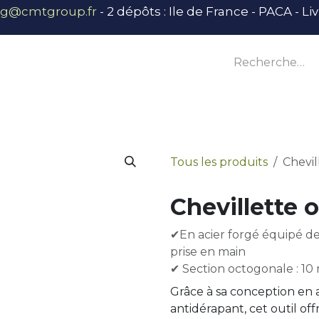
ng@cmtgroup.fr
- 2 dépôts : Ile de France - PACA - L
tier
Outillage
Équipement
Base vie
E
Tous les produits
Chevil
Chevillette 
✔En acier forgé équipé d
prise en main
✔ Section octogonale : 1
Grâce à sa conception en 
antidérapant, cet outil of