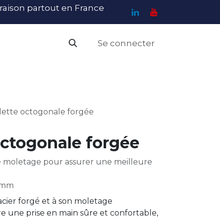
ivraison partout en France
Se connecter
PI
Haute Visibilité
Catalogue
Contact
N
lette octogonale forgée
octogonale forgée
e moletage pour assurer une meilleure
0 mm
acier forgé et à son moletage
fre une prise en main sûre et confortable,