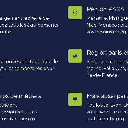
Région PACA
hargement, échelle de
Marseille, Martigu
uvez tous les équipements
Nice, Monaco : pl
urité.
vos besoins en
équ
Région parisi
, pilonneuse...Tout pour le
Seine et marne, Yv
ôtures temporaires
pour
Marne, Val d'Oise,
.
Île-de-France.
rps de métiers
Mais aussi part
triciens,
Toulouse, Lyon, Bo
fessionnel et les
vous livre ! Les li
ous avez besoin.
au Luxembourg.