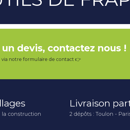
 un devis, contactez nous !
via notre formulaire de contact 👉
llages
Livraison pa
 la construction
2 dépôts : Toulon - Pari