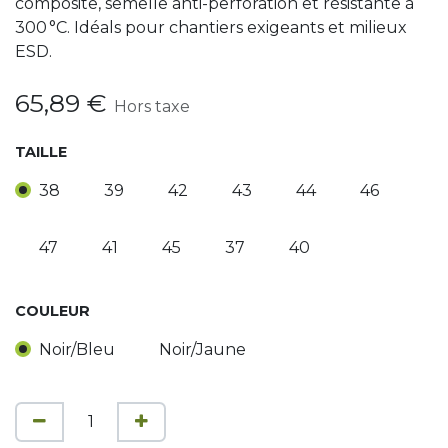
composite, semelle anti-perforation et résistante à
300 °C. Idéals pour chantiers exigeants et milieux
ESD.
65,89
€
Hors taxe
TAILLE
38
39
42
43
44
46
47
41
45
37
40
COULEUR
Noir/Bleu
Noir/Jaune