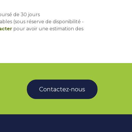
oursé de 30 jours
ables (sous réserve de disponibilité -
acter
pour avoir une estimation des
Contactez-nous