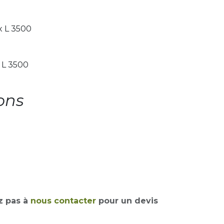
x L 3500
 L 3500
ons
z pas à
nous contacter
pour un devis