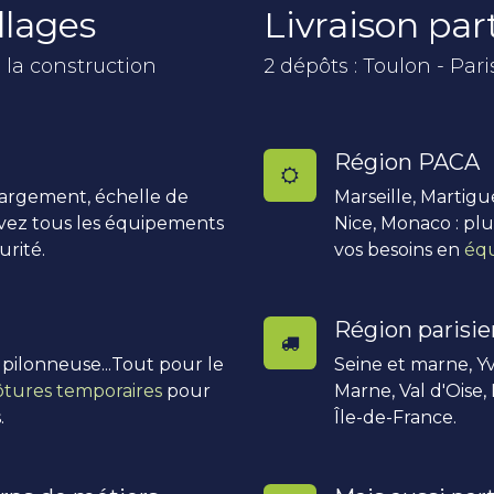
llages
Livraison pa
 la construction
2 dépôts : Toulon - Pari
Région PACA
hargement, échelle de
Marseille, Martigu
uvez tous les équipements
Nice, Monaco : pl
urité.
vos besoins en
équ
Région parisi
, pilonneuse...Tout pour le
Seine et marne, Yv
ôtures temporaires
pour
Marne, Val d'Oise,
.
Île-de-France.