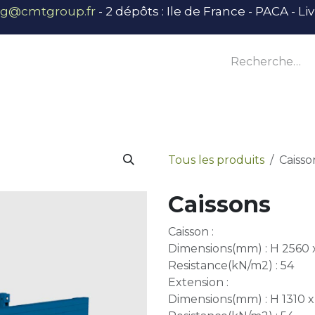
ng@cmtgroup.fr
- 2 dépôts : Ile de France - PACA - L
tier
Outillage
Équipement
Base vie
E
Tous les produits
Caisso
Caissons
Caisson :
Dimensions(mm) : H 2560 
Resistance(kN/m2) : 54
Extension :
Dimensions(mm) : H 1310 x