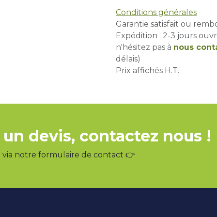
Conditions générales
Garantie satisfait ou remb
Expédition : 2-3 jours ouvr
n'hésitez pas à
nous cont
délais)
Prix affichés H.T.
 un devis, contactez nous !
via notre formulaire de contact 👉