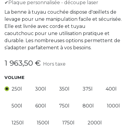
✔Plaque personnalisée - découpe laser
La benne à tuyau couchée dispose d'œillets de
levage pour une manipulation facile et sécurisée.
Elle est livrée avec corde et tuyau
caoutchouc pour une utilisation pratique et
durable. Les nombreuses options permettent de
s’adapter parfaitement à vos besoins.
1 963,50
€
Hors taxe
VOLUME
250l
300l
350l
375l
400l
500l
600l
750l
800l
1000l
1250l
1500l
1750l
2000l