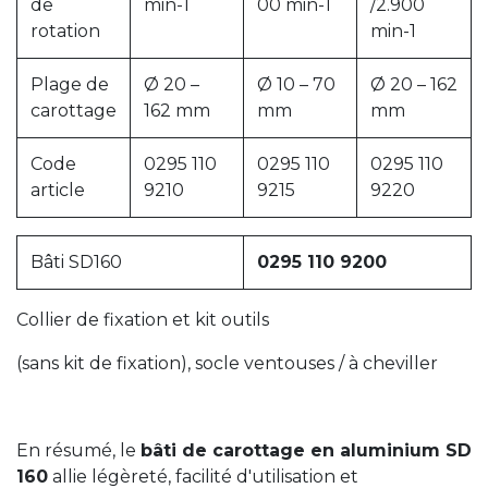
de
min-1
00 min-1
/2.900
rotation
min-1
Plage de
Ø 20 –
Ø 10 – 70
Ø 20 – 162
carottage
162 mm
mm
mm
Code
0295 110
0295 110
0295 110
article
9210
9215
9220
Bâti SD160
0295 110 9200
Collier de fixation et kit outils
(sans kit de fixation), socle ventouses / à cheviller
En résumé, le
bâti de carottage en aluminium SD
160
allie légèreté, facilité d'utilisation et