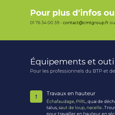
Pour plus d'infos ou
01 76 34 00 39 -
contact@cmtgroup.fr
ou 
Équipements et outi
Pour les professionnels du BTP et de
Travaux en hauteur
Échafaudage
,
PIRL
, quai de déc
talus,
saut de loup
,
nacelle
...Tro
pour travailler en hauteur en séc