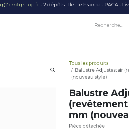
ng@cmtgroup.fr
- 2 dépôts : Ile de France - PACA - L
tier
Outillage
Équipement
Base vie
E
Tous les produits
Balustre Adjustastair 
(nouveau style)
Balustre Adj
(revêtement 
mm (nouveau
Pièce détachée