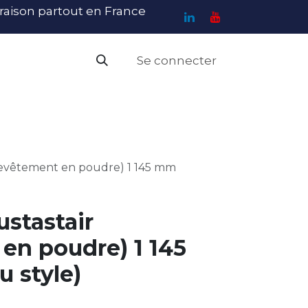
ivraison partout en France
Se connecter
PI
Haute Visibilité
Catalogue
Contact
N
(revêtement en poudre) 1 145 mm
ustastair
en poudre) 1 145
 style)