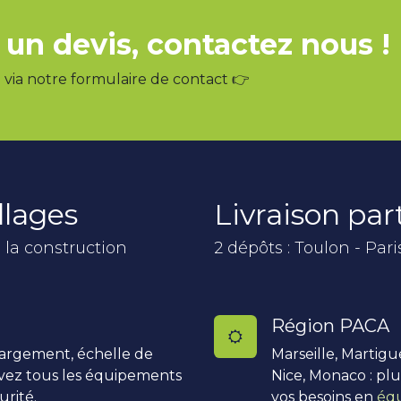
 un devis, contactez nous !
via notre formulaire de contact 👉
llages
Livraison pa
 la construction
2 dépôts : Toulon - Pari
Région PACA
hargement, échelle de
Marseille, Martigu
uvez tous les équipements
Nice, Monaco : pl
urité.
vos besoins en
équ