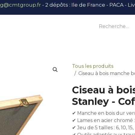
ng@cmtgroup.fr
- 2 dépôts : Ile de France - PACA - L
tier
Outillage
Équipement
Base vie
E
Tous les produits
Ciseau à bois manche bo
Ciseau à bo
Stanley - Cof
✔ Manche en bois dur verni
✔ Lames en acier chromé :
✔ Jeu de 5 tailles : 6, 10, 1
✔ Outils adaptés aux tra