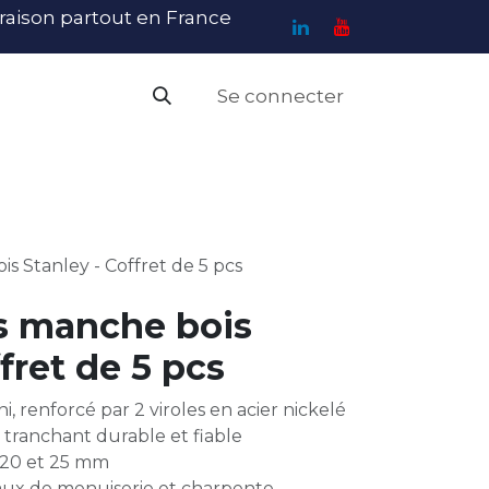
ivraison partout en France
Se connecter
PI
Haute Visibilité
Catalogue
Contact
N
is Stanley - Coffret de 5 pcs
is manche bois
fret de 5 pcs
, renforcé par 2 viroles en acier nickelé
 tranchant durable et fiable
5, 20 et 25 mm
vaux de menuiserie et charpente