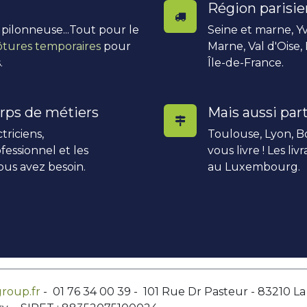
Région parisi
, pilonneuse...Tout pour le
Seine et marne, Yv
ôtures temporaires
pour
Marne, Val d'Oise,
.
Île-de-France.
rps de métiers
Mais aussi part
triciens,
Toulouse, Lyon, Bo
fessionnel et les
vous livre ! Les li
ous avez besoin.
au Luxembourg.
roup.fr
- 01 76 34 00 39 - 101 Rue Dr Pasteur - 83210 L