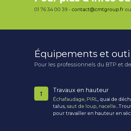
01 76 34 00 39 -
contact@cmtgroup.fr
ou 
Équipements et outi
Pour les professionnels du BTP et de
Travaux en hauteur
Échafaudage
,
PIRL
, quai de déc
talus,
saut de loup
,
nacelle
...Tro
pour travailler en hauteur en séc