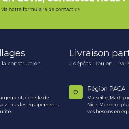
via notre formulaire de contact 👉
llages
Livraison pa
 la construction
2 dépôts : Toulon - Pari
Région PACA
hargement, échelle de
Marseille, Martigu
uvez tous les équipements
Nice, Monaco : pl
urité.
vos besoins en
équ