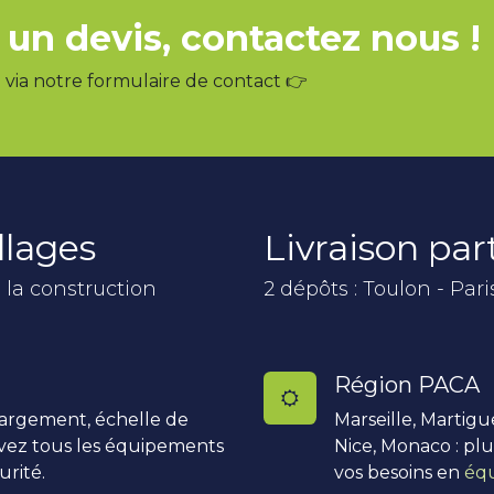
 un devis, contactez nous !
via notre formulaire de contact 👉
llages
Livraison pa
 la construction
2 dépôts : Toulon - Pari
Région PACA
hargement, échelle de
Marseille, Martigu
uvez tous les équipements
Nice, Monaco : pl
urité.
vos besoins en
équ