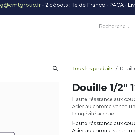
ng@cmtgroup.fr
- 2 dépôts : Ile de France - PACA - L
tier
Outillage
Équipement
Base vie
E
Tous les produits
Douill
Douille 1/2"
Haute résistance aux cou
Acier au chrome vanadiu
Longévité accrue
Haute résistance aux cou
Acier au chrome vanadiu