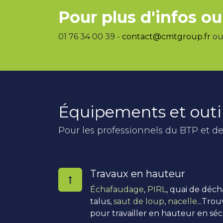
Pour plus d'infos ou
01 76 34 00 39 -
contact@cmtgroup.fr
ou 
Équipements et outi
Pour les professionnels du BTP et de
Travaux en hauteur
Échafaudage
,
PIRL
, quai de déc
talus,
saut de loup
,
nacelle
...Tro
pour travailler en hauteur en séc